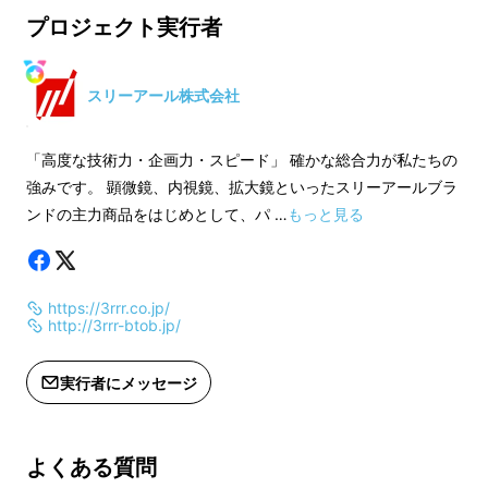
映像を映し出します。
プロジェクト実行者
スリーアール株式会社
「高度な技術力・企画力・スピード」 確かな総合力が私たちの
強みです。 顕微鏡、内視鏡、拡大鏡といったスリーアールブラ
ンドの主力商品をはじめとして、パ …
もっと見る
有線や無線で本体とデバイスを接続したり、デ
https://3rrr.co.jp/
http://3rrr-btob.jp/
バイスに部品を取り付けるという
面倒なセッ
ティングはありません
。
実行者にメッセージ
この1台で「見る」と「撮る」が
よくある質問
完結します。