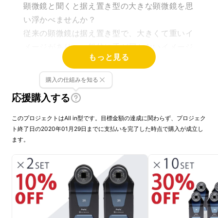
顕微鏡と聞くと据え置き型の大きな顕微鏡を思
い浮かべませんか？
従来の顕微鏡は据え置き型で、大きくて重いイ
メージがあり、一般的に手が届かないイメージ
もっと見る
がありますよね。
購入の仕組みを知る
応援購入する
このプロジェクトはAll in型です。目標金額の達成に関わらず、プロジェク
ト終了日の2020年01月29日までに支払いを完了した時点で購入が成立し
ます。
そんな従来の顕微鏡の常識を覆すのが、この
「
携帯式デジタル顕微鏡
」です。