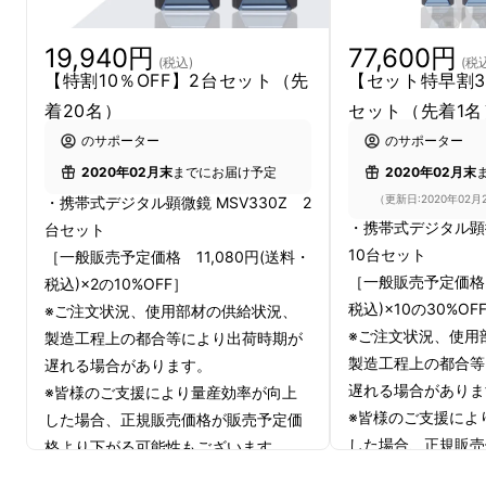
レンズを覗きこむことなくデジカメのようにモ
19,940円
77,600円
ニタで確認。
(税込)
(税
【特割10％OFF】2台セット（先
【セット特早割30
いつでも・どこでも・だれでも簡単に使える顕
着20名）
セット（先着1名
微鏡
です。
のサポーター
のサポーター
2020年02月末
までにお届け予定
2020年02月末
（更新日:2020年02月
・携帯式デジタル顕微鏡 MSV330Z 2
2.7インチモニタ搭載で
・携帯式デジタル顕微
台セット
10台セット
［一般販売予定価格 11,080円(送料・
デバイス不要
［一般販売予定価格 
税込)×2の10%OFF］
税込)×10の30%OF
※ご注文状況、使用部材の供給状況、
※ご注文状況、使用
製造工程上の都合等により出荷時期が
製造工程上の都合等
遅れる場合があります。
スマートフォンやタブレット、PCを用意する
遅れる場合がありま
※皆様のご支援により量産効率が向上
必要はありません
。
※皆様のご支援によ
した場合、正規販売価格が販売予定価
この顕微鏡はデジカメのように確認できる2.7
した場合、正規販売
格より下がる可能性もございます。
インチのモニタを搭載。その場でモニタに拡大
格より下がる可能性