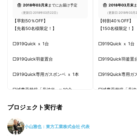
※ 他社製品を使用することもできますが、万が
2018年03月末
までにお届け予定
2018年03月末
一、事故が発生した場合、補償の対象にはなり
（更新日:2018年03月22日）
（更新日:2018年03月
ませんので、自己責任でお使いください。
【早割50％OFF】
【特割40％OFF】
【先着50名様限定！】
【150名様限定！】
では、当商品の魅力をご紹介していきます。
□919Quick ｘ 1台
□919Quick ｘ 1台
□919Quick羽釜置台
□919Quick羽釜置
□919Quick専用ガスボンベ ｘ 1本
□919Quick専用ガ
□減農薬栽培「丹波米」x 10合
□減農薬栽培「丹波米
■一般販売価格 定価29,800円（税
■一般販売価格 定価2
プロジェクト実行者
込）のところを
込）のところを
特別価格14,900円（税込）で販売いた
特別価格17,880
小山雅也：東方工業株式会社 代表
します。
します。