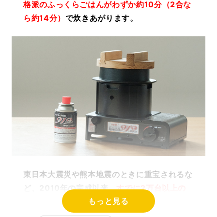
格派のふっくらごはんがわずか約10分（2合な
ら約14分）
で炊きあがります。
東日本大震災や熊本地震のときに重宝されるな
ど、2010年の完成以来、
すでに2万台以上の
もっと見る
販売実績を積み重ねている「ななかまど 楽珍
ご飯（4合用）」
。それを単身世帯、2人世帯