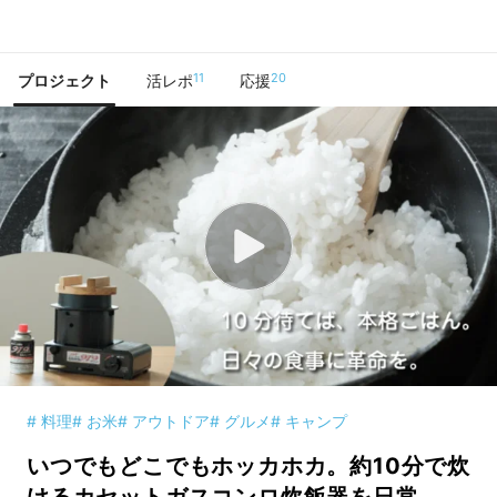
で手に入れよう
11
20
プロジェクト
活レポ
応援
# 料理
# お米
# アウトドア
# グルメ
# キャンプ
いつでもどこでもホッカホカ。約10分で炊