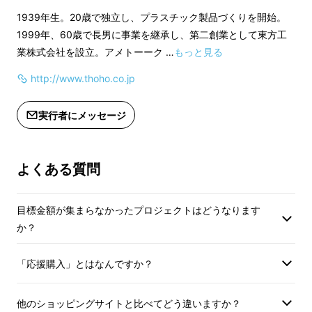
・送料込み
・送料込み
1939年生。20歳で独立し、プラスチック製品づくりを開始。
1999年、60歳で長男に事業を継承し、第二創業として東方工
・予告なくデザインの変更がございま
・予告なくデザイン
業株式会社を設立。アメトーーク …
もっと見る
す。
す。
ガスの残量にかかわらず、
１合ならいつでも約
http://www.thoho.co.jp
10分
で炊き上がるのが当商品の魅力です。
・ガスボンベは919Quick専用をお使い
・ガスボンベは919
「はじめチョロチョロなかパッパ」
ごはんが対
実行者にメッセージ
ください。
ください。
流するように底に丸みのある羽釜を使用するな
この製品はＰＬ保険(中小企業製造物責
この製品はＰＬ保険
ど、かまどでごはんをおいしく炊くコツとして
任保険）に加入していますが他社製品
任保険）に加入して
伝承されてきた昔の知恵を生かしています。
よくある質問
ボンベ使用で行ったものは保険の対象
ボンベ使用で行った
外となります。
外となります。
目標金額が集まらなかったプロジェクトはどうなります
・減農薬栽培のお米「丹波米」を特別
・減農薬栽培のお米
か？
におつけします。ガスボンベとセット
におつけします。ガ
で販売していく予定です。是非ご賞味
で販売していく予定
「応援購入」とはなんですか？
ください。
ください。
他のショッピングサイトと比べてどう違いますか？
・Makuake終了後の919Quick専用ガ
・Makuake終了後の