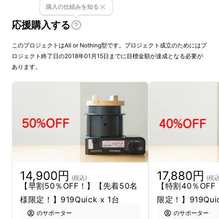
購入の仕組みを知る
の方に向けて、1合、2合用に小型化した
「919
応援購入する
Quick」
を新たに開発。
このプロジェクトはAll or Nothing型です。プロジェクト成立のためにはプ
自社サイトのみでの販売にこだわリ続けること
ロジェクト終了日の2018年01月15日までに目標金額が達成となる必要が
17年。より多くの人に使ってもらうため、新し
あります。
い試みとしてMakuakeに参加した今回は、数
量限定でご提供いたします。
※クラウドファンディング期間終了後の販売予
定は未定です。
※デザイン等は予告なく変更する場合がござい
ます。写真は試作品です。
14,900円
17,880円
(税込)
(税込
なお、ガスボンベは「919 Quick」専用の当社
【早割50％OFF！】【先着50名
【特割40％OFF
製品をご使用ください。1本のボンベ（120g）
様限定！】919Quick x 1台
限定！】919Quic
で、約10回の炊飯が可能です。
のサポーター
のサポーター