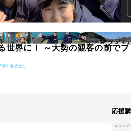
る世界に！ ～大勢の観客の前で
野球
#
地域活性
応援
このプロジェ