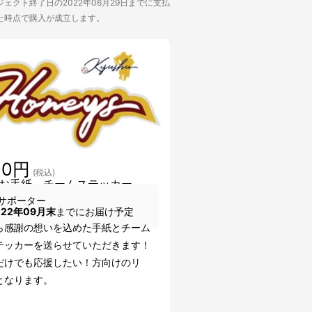
ェクト終了日の2022年06月29日までに支払
た時点で購入が成立します。
00円
(税込)
お手紙、チームステッカー
サポーター
022年09月末
までにお届け予定
ら感謝の想いを込めた手紙とチーム
テッカーを送らせていただきます！
だけでも応援したい！方向けのリ
となります。