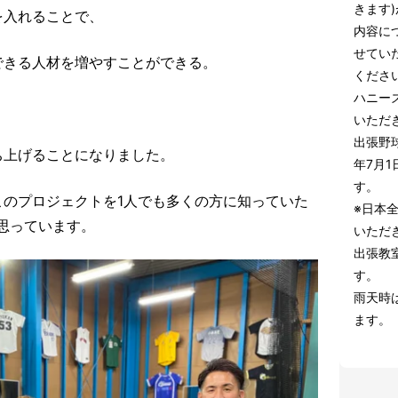
きます
を入れることで、
内容に
せてい
できる人材を増やすことができる。
くださ
ハニーズ
いただ
出張野
ち上げることになりました。
年7月1
す。
このプロジェクトを1人でも多くの方に知っていた
※日本
思っています。
いただ
出張教
す。
雨天時
ます。