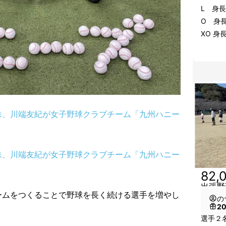
L 身長
O 身長
XO 身長
妹、川端友紀が女子野球クラブチーム「九州ハニー
妹、川端友紀が女子野球クラブチーム「九州ハニー
82,
出張野
ームをつくることで野球を長く続ける選手を増やし
の
2
選手２