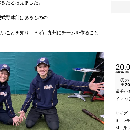
べきだと考えました。
硬式野球部はあるものの
ないことを知り、まずは九州にチームを作ること
20,
選手着
の
2
選手が
インの
サイズ
S 身長
M 身長