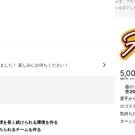
らず、プロジ
いを完了し
限定デザインタオルの発送準備が完了しました！ 楽しみにお待ちください！
5,0
御礼の
の
2
選手か
ロゴス
気持ち
ターン
球を長く続けられる環境を作る
れられるチームを作る