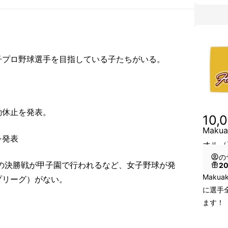
子プロ野球選手を目指している子たちがいる。
動休止を発表。
10,
Mak
を発表
オル（
の
球の決勝戦が甲子園で行われるなど、女子野球が発
2
Maku
プリーグ）がない。
に選手
ます！