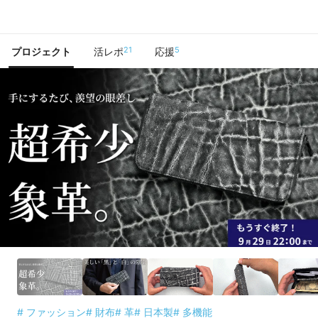
で手に入れよう
21
5
プロジェクト
活レポ
応援
# ファッション
# 財布
# 革
# 日本製
# 多機能