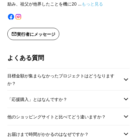
生産工程上の都合によって発送時期が
生産工程上の都合に
励み、祖父が他界したことを機に20 …
もっと見る
前後する場合がございますので、予め
前後する場合がござ
ご了承お願いいたします。
ご了承お願いいたし
適格請求書発行事業者登録番号：あり
適格請求書発行事業
実行者にメッセージ
（適格請求書発行事業者登録番号の記
（適格請求書発行事
載のあるインボイスが必要な場合は、
載のあるインボイス
Makuakeメッセージにて実行者に直接
Makuakeメッセ
よくある質問
お問合せください）
お問合せください）
目標金額が集まらなかったプロジェクトはどうなります
か？
エレファントレザー（象革）は
ワシントン条約
「応援購入」とはなんですか？
により輸出入する国や輸入量が厳しく制限され
ています。
他の皮革に比べ市場に出回る量が極
端に少ないため皮革のなかでも希少性が高い素
他のショッピングサイトと比べてどう違いますか？
材で扱える革屋さん、工場も限られていること
もあり、
流通量が少なく希少性が高くなってい
お届けまで時間がかかるのはなぜですか？