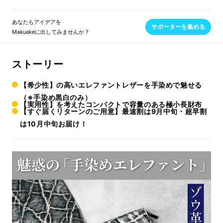
あなたもアイデアを
サポーターを集める
Makuakeに出してみませんか？
ストーリー
【希少性】の高いエレファントレザーを手染めで魅せる
（※手染め黒白のみ）
【実用性】を考えたコンパクトで容量のある極小長財布
【すぐ届くリターンのご用意】最速割は9月中旬・超早割
は10月中旬お届け！