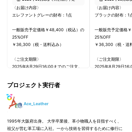
〈お届け内容〉
〈お届け内容〉
エレファントグレーの財布：1点
ブラックの財布：1
一般販売予定価格￥48,400（税込）の
一般販売予定価格￥4
25%OFF
25%OFF
￥36,300（税・送料込み）
￥36,300（税・
〈ご注文期限〉
〈ご注文期限〉
2025年8月29日16:00までのご注文。
2025年8月29日1
(決済完了に限ります）
(決済完了に限りま
それ以降にお支払い完了された方は通
それ以降にお支払い
※染め上げている風景をお見せしたかったので
プロジェクト実行者
常通りプロジェクト終了後の配送とな
常通りプロジェクト
すが、染色技術を公開することは遠慮させてほ
りますので、ご了承ください。
りますので、ご了承
しいと職人より強い要望があり、お見せするこ
〈発送予定〉
〈発送予定〉
Ace_Leather
とができませんでした。
9月中旬迄にお届け。
9月中旬迄にお届け
1995年大阪府出身。 大学卒業後、革小物職人を目指すべく、
※ご注文状況・使用資材の供給状況・
※ご注文状況・使用
祖父が営む革工場に入社。一から技術を習得するために修行に