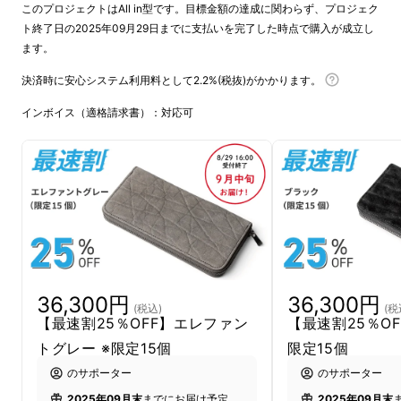
このプロジェクトはAll in型です。目標金額の達成に関わらず、プロジェク
ト終了日の2025年09月29日までに支払いを完了した時点で購入が成立し
ます。
決済時に安心システム利用料として2.2%(税抜)がかかります。
インボイス（適格請求書）：対応可
エレファントレザー（象革）は牛革など他の皮
革に比べてとても希少価値が高いレザーです。
今回は希少価値の高いエレファントレザーを
職
36,300円
36,300円
人が革一枚ずつ手染めで色乗せを繰り返し、エ
(税込)
(税
【最速割25％OFF】エレファン
【最速割25％OF
レファントレザー特有のシワの中に色が落ちな
トグレー ※限定15個
限定15個
いように丁寧に仕上げ、黒と白の美しい陰影が
のサポーター
のサポーター
表現できるように染め上げました。
2025年09月末
までにお届け予定
2025年09月末