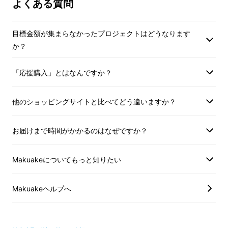
よくある質問
スと交換できるかは、本文の「オー
額（箱・引き出し代
ダーボックス参考価格」をご確認くだ
等手数料）からオー
さい。
券の表示金額分が割
目標金額が集まらなかったプロジェクトはどうなります
■お客様のご注文における税別合計金
使用は1回に限りま
か？
額（箱・引き出し代金、送料、代引き
し、現金への引き換
オーダーボックスって？
等手数料）からオーダーボックス引換
■ご使用いただける期
「応援購入」とはなんですか？
券の表示金額分が割引になります。ご
日〜2021年9月3
安達紙器のオーダーボックスには様々な形状や
使用は1回に限ります。つり銭のお返
他のショッピングサイトと比べてどう違いますか？
大きさのものがあります。
この商品、
実はお客
し、現金への引き換えはできません。
■ご使用いただける期間は2021年4月5
様のご要望に合わせて1mm単位でサイズオー
日〜2021年9月30日になります。
お届けまで時間がかかるのはなぜですか？
ダーできるのです。
本体の色は全19色から選
べ、注文は1個から可能です。
Makuakeについてもっと知りたい
Makuakeヘルプへ