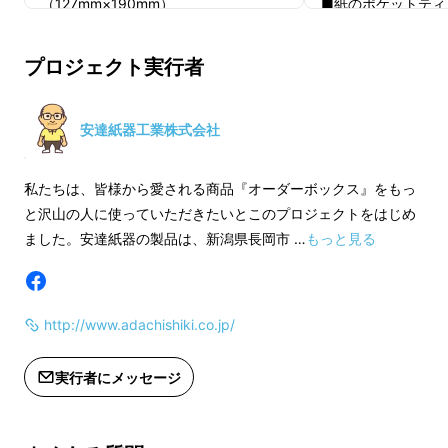
を受賞し、発売以来20年のロングセラーで
（127mm×190mm）
■紙のポケットティ
2021年3月末まで
す。
色：ソフトオレンジ／ソフトイエロー
す。
プロジェクト実行者
／グリーン／チャコールグレー
■引換券（引換番号）
■紙のマスクケースは2021年3月末ま
日までにEメールで
安達紙器工業株式会社
でに発送する予定です。
す。また、アフター
2021年4月30日
私たちは、皆様から愛される商品『オーダーボックス』をもっ
■引換券（引換番号）は2021年3月30
をお届けいたします
と沢山の人に使っていただきたいとこのプロジェクトをはじめ
日までにEメールでお送りする予定で
■安達紙器WEBサ
ました。安達紙器の製品は、新潟県長岡市 …
もっと見る
す。また、アフターフォローとして
ボックス』ご注文に
2021年4月30日までにご案内のお手紙
す（他の商品のご注
をお届けいたします。
だけません）。
http://www.adachishiki.co.jp/
■安達紙器WEBサイトでの『オーダー
■どんな形状・個数
こちらは当社を代表する商品
『オーダーボック
ボックス』ご注文にご使用いただけま
スと交換できるかは
ス』
です。
レスキューボードと同じ素材で作ら
実行者にメッセージ
す（他の商品のご注文にはご使用いた
ダーボックス参考価
れる箱や引き出しで、やはりとても軽く耐久性
だけません）。
さい。
にも優れています。
■どんな形状・個数のオーダーボック
■お客様のご注文に