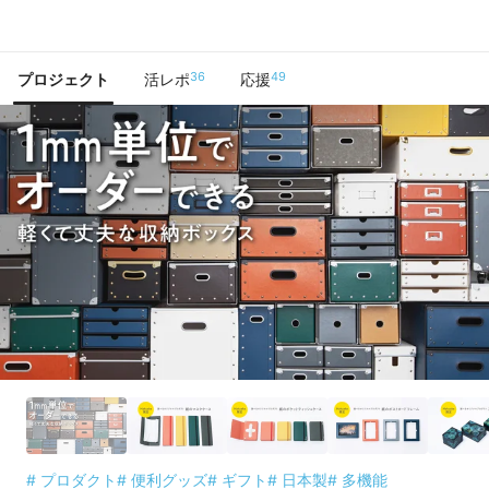
で手に入れよう
36
49
プロジェクト
活レポ
応援
# プロダクト
# 便利グッズ
# ギフト
# 日本製
# 多機能