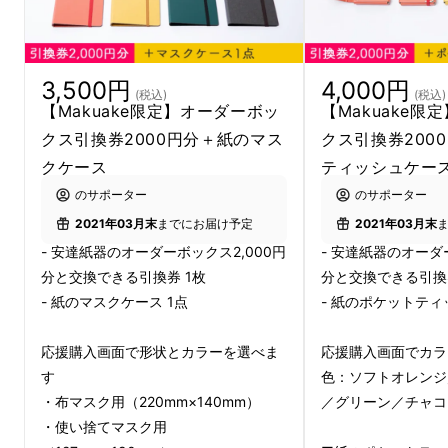
3,500円
4,000円
(税込)
(税込)
【Makuake限定】オーダーボッ
【Makuake限
クス引換券2000円分＋紙のマス
クス引換券200
クケース
ティッシュケー
のサポーター
のサポーター
たとえばこのオレンジ色の
『レスキューボー
2021年03月末
までにお届け予定
2021年03月末
- 安達紙器のオーダーボックス2,000円
- 安達紙器のオーダ
ド』は阪神・淡路大震災をきっかけに開発した
分と交換できる引換券 1枚
分と交換できる引換券
紙製の担架
です。ニュース映像で
畳が担架とし
- 紙のマスクケース 1点
- 紙のポケットティ
て使われているのを見て、私たちも何か役に立
てないかと思ったことから開発しました。
軽量
応援購入画面で形状とカラーを選べま
応援購入画面でカラ
で強度があり、普段は畳んでしまえることが評
す
色：ソフトオレンジ
価され、
新潟県警の警察車両の搭載品にも採用
・布マスク用（220mm×140mm）
／グリーン／チャコ
されました。
1999年に
グッドデザイン賞金賞
・使い捨てマスク用