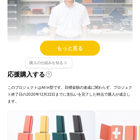
もっと見る
購入の仕組みを知る
「これが紙？」と驚かれるような軽くて丈夫な
応援購入する
特殊紙
で、収納用品やインテリア用品・防災用
このプロジェクトはAll in型です。目標金額の達成に関わらず、プロジェク
品に至るまで様々な分野の製品を開発し紙の可
ト終了日の2020年12月22日までに支払いを完了した時点で購入が成立し
能性を追求し続けています。
ます。