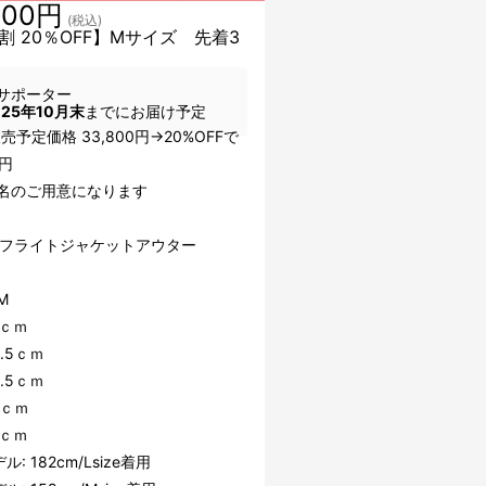
800円
(税込)
割 20％OFF】Mサイズ 先着3
サポーター
025年10月末
までにお届け予定
売予定価格 33,800円→20%OFFで
00円
3名のご用意になります
B フライトジャケットアウター
M
1ｃｍ
3.5ｃｍ
0.5ｃｍ
7ｃｍ
2ｃｍ
: 182cm/Lsize着用