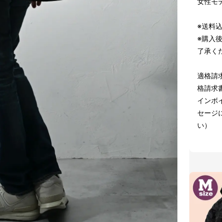
女性モデル
※送料
※購入
了承く
適格請
格請求
インボイ
セージ
い）