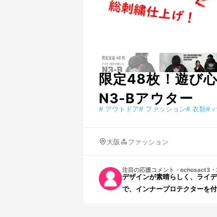
限定48枚！遊び
N3-Bアウター
#
アウトドア
#
ファッション
#
衣類
#
大阪
ファッション
注目の応援コメント
・
echosact3
・
デザインが素晴らしく、ライデ
で、インナープロテクターを付