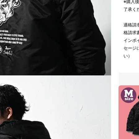
※購入
了承く
適格請
格請求
インボイ
セージ
い）