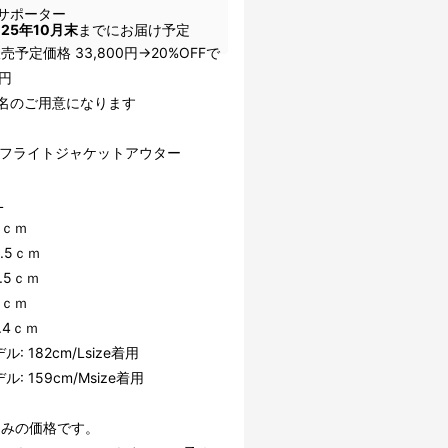
サポーター
025年10月末
までにお届け予定
売予定価格 33,800円→20%OFFで
00円
3名のご用意になります
B フライトジャケットアウター
L
3ｃｍ
5.5ｃｍ
.5ｃｍ
8ｃｍ
.4ｃｍ
: 182cm/Lsize着用
: 159cm/Msize着用
込みの価格です。