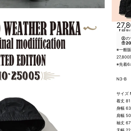
27,
【早割
の
2
※一般販
27,8
※先着
N3-
サイズ 
着丈 8
身幅 6
肩幅 5
袖丈 6
天幅 2