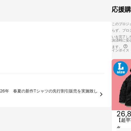
応援
このプロジェ
らず、プロジ
いを完了し
決済時に安心
ます。
インボイス
26,
【超早
名