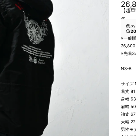
26,
【超早
名
の
2
※一般販
26,8
※先着
N3-
サイズ 
着丈 8
身幅 6
肩幅 5
袖丈 6
天幅 2
男性モデル