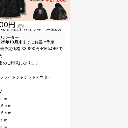
800円
(税込)
 16％OFF】Mサイズ 先着6名
サポーター
025年10月末
までにお届け予定
売予定価格 33,800円→16%OFFで
00円
6名のご用意になります
B フライトジャケットアウター
M
1ｃｍ
3.5ｃｍ
0.5ｃｍ
7ｃｍ
2ｃｍ