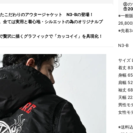
の
2
たこだわりのアウタージャケット N3-Bの登場！
※一般販
。全ては実用と着心地・シルエットの為のオリジナルプ
26,8
※先着
で贅沢に描くグラフィックで「カッコイイ」を具現化！
N3-
サイズ 
着丈 8
身幅 6
肩幅 52
袖丈 6
天幅 22
男性モデル
女性モデル
※送料