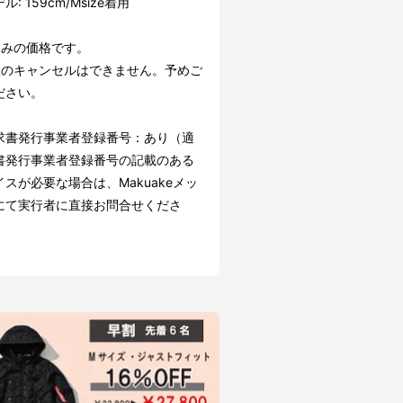
: 159cm/Msize着用
込みの価格です。
後のキャンセルはできません。予めご
ださい。
求書発行事業者登録番号：あり（適
書発行事業者登録番号の記載のある
スが必要な場合は、Makuakeメッ
にて実行者に直接お問合せくださ