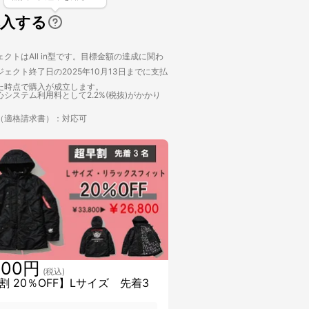
購入する
クトはAll in型です。目標金額の達成に関わ
ェクト終了日の2025年10月13日までに支払
た時点で購入が成立します。
システム利用料として2.2%(税抜)がかかり
（適格請求書）：対応可
800円
(税込)
割 20％OFF】Lサイズ 先着3