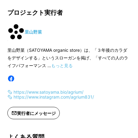
ラルソイルのいずれか 1パック
・流木または石 ＋
・流木または石 ＋ コケ
・新芽野菜のたね5
プロジェクト実行者
・新芽野菜のたね5種セット［ルッコ
ラ、ブロッコリー、
ラ、ブロッコリー、マスタード、ラ
ディッシュ、蕎麦、
ディッシュ、蕎麦、チアシード、レッ
里山野菜
ドキャベツなどの中
ドキャベツなどの中からランダムで5
種] 各1回分
種] 各1回分
水槽の中に培養土を敷きつめれば、そこから先
里山野菜（SATOYAMA organic store）は、「３年後のカラダ
◆ セット販売の通常
はつくる人の自由な発想で景色をつくりこんで
をデザインする」というスローガンを掲げ、「すべての人のラ
◆ セット販売の通常価格： 18,000
円 [税別]
いきます。
イフパフォーマンス …
もっと見る
円 [税別]
◆ Agrium nano
一面花畑にするのも良いですし、流木と苔で背
◆ Agrium nano本体の構成
(1)筐体： ステン
景をつくり、ディルやイタリアンパセリなどの
(1)筐体： ステンレス／鏡面仕上げ
(2)搭載機能： ミ
ハーブを寄せ植えするのも良いでしょう。切っ
https://www.satoyama.bio/agrium/
(2)搭載機能： ミスト噴射システム[5
段階モード]、レイ
https://www.instagram.com/agrium831/
た枝を無造作に散らしたりドングリを入れて秋
段階モード]、レインボースカイ照明シ
ステム、水タンク残
を表現する人もいます。
ステム、水タンク残量センサー、内蔵
クロックリセット機
実行者にメッセージ
クロックリセット機能、インジケー
ター
ター
(3)定格 2A-5V
(3)定格 2A-5V ※ACアダプターは
Agrium nano本
よくある質問