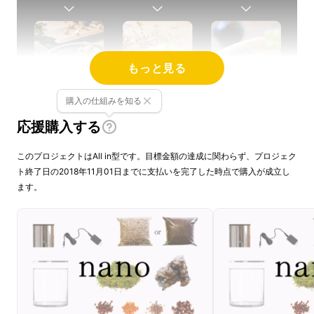
もっと見る
購入の仕組みを知る
応援購入する
※上記3つの作品例はいずれも、
Agrium［pro］＋シリンダー水槽Lサイズの組
このプロジェクトはAll in型です。目標金額の達成に関わらず、プロジェク
ト終了日の2018年11月01日までに支払いを完了した時点で購入が成立し
み合わせです。
ます。
Agriumとは、「農業」を意味する
［
Agri
culture
］と、
流木やコケを観賞して楽しむテラリウム