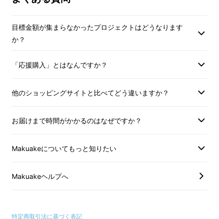
Agrium nano本体に同梱されていま
す。
す。
目標金額が集まらなかったプロジェクトはどうなります
か？
【さらに】
【さらに】
● Agriumクリ
● Agriumクリエイティブ会員［限定
100名］の1名とし
「応援購入」とはなんですか？
100名］の1名として認定。
※ 複数のリターン
他のショッピングサイトと比べてどう違いますか？
※ 複数のリターンをご支援くださった
場合には、その数に
場合には、その数に応じたお連れ様
も、クリエイティブ
お届けまで時間がかかるのはなぜですか？
も、クリエイティブ会員として認定さ
せていただきます。
せていただきます。
※ クリエイティブ
Makuakeについてもっと知りたい
※ クリエイティブ会員の有効期限は1年
ですが、毎年自動更
ですが、毎年自動更新となり、年会
費・更新料などは一
費・更新料などは一切かかりません。
Makuakeヘルプへ
特定商取引法に基づく表記