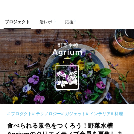
で手に入れよう
13
9
プロジェクト
活レポ
応援
# プロダクト
# テクノロジー
# ガジェット
# インテリア
# 料理
食べられる景色をつくろう！野菜水槽