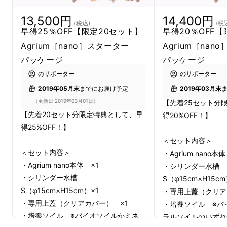
［
Terra
rium
］の造語。
13,500円
14,400円
(税込)
(税
早得25％OFF【限定20セット】
早得20％OFF
アグリウムは、観賞だけでなく食べることも目
Agrium［nano］スターター
Agrium［nan
的となるので、ハーブや新芽野菜、食用花など
パッケージ
パッケージ
「食べられる植物」を中心に、ガラス水槽の中
のサポーター
のサポーター
に景色を構成していきます。
2019年05月末
までにお届け予定
2019年03月末
（更新日:2019年03月01日）
【先着25セット分
【先着20セット分限定特典として、早
得20%OFF！】
得25%OFF！】
＜セット内容＞
＜セット内容＞
・Agrium nano本体
・Agrium nano本体 ×1
・シリンダー水槽
・シリンダー水槽
S（φ15cm×H15cm
S（φ15cm×H15cm）×1
・専用上蓋（クリア
・専用上蓋（クリアカバー） ×1
・培養ソイル ※バ
・培養ソイル ※バイオソイルかミネ
ラルソイルのいずれ