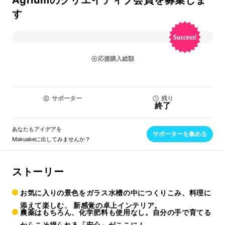
Agriumのクリエイティブ会員を募集しま
す
応援購入総額
サポーター
残り
終了
あなたもアイデアを
サポーターを集める
Makuakeに出してみませんか？
ストーリー
お気に入りの景色をガラス水槽の中につくりこみ、料理に
添えて楽しむ、
新感覚の卓上インテリア
。
農薬はもちろん、化学肥料も使用なし
。自分の手で育てる
からこそ得られる「安心」がここに！