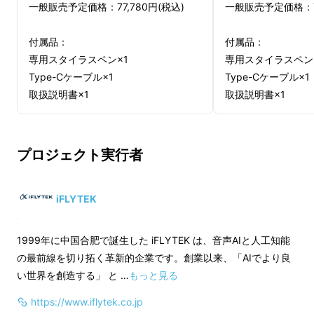
産性が大幅にアップ！
一般販売予定価格：77,780円(税込)
一般販売予定価格：71
付属品：
付属品：
専用スタイラスペン×1
専用スタイラスペン
Type-Cケーブル×1
Type-Cケーブル×1
取扱説明書×1
取扱説明書×1
※ケースカバーの色は「黒」、「紺」
※送料無料（国内配
の2色からお選びいただけます。
※皆様の応援購入に
プロジェクト実行者
※送料無料（国内配送のみ）。
上した場合、正規販
※皆様の応援購入により量産効率が向
価格より下がる可能
iFLYTEK
上した場合、正規販売価格が販売予定
※デザイン・仕様は
価格より下がる可能性もございます。
もございます。ご了
※デザイン・仕様は変更になる可能性
※ご注文状況、使用
83言語対応のテキスト化機能
で、授業の板書
1999年に中国合肥で誕生した iFLYTEK は、音声AIと人工知能
もございます。ご了承ください。
製造工程上の都合等
の最前線を切り拓く革新的企業です。創業以来、「AIでより良
も学習ノートも会議メモも、瞬時にデジタル
※ご注文状況、使用部材の供給状況、
遅れる場合がありま
い世界を創造する」 と …
もっと見る
化！手書きの自由さとデジタルの便利さを両立
製造工程上の都合等により出荷時期が
させ、メモ整理が劇的に変わる！
https://www.iflytek.co.jp
遅れる場合があります。