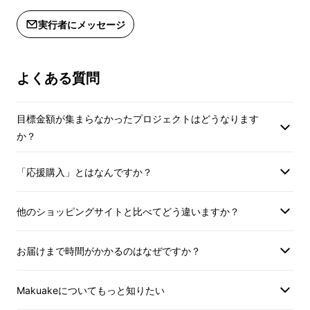
実行者にメッセージ
よくある質問
目標金額が集まらなかったプロジェクトはどうなります
か？
「応援購入」とはなんですか？
他のショッピングサイトと比べてどう違いますか？
7言語に対応した双方向翻訳を無料でサポー
ト！
国際会議や語学学習の記録も、母国語でス
お届けまで時間がかかるのはなぜですか？
ムーズに管理可能。言葉の壁を気にせず、メモ
の整理や内容の理解がさらに簡単に！
Makuakeについてもっと知りたい
仕事も学びも、毎日の生活ももっと快適に、