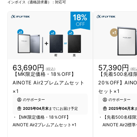
インボイス（適格請求書）：対応可
63,690円
57,390円
(税込)
(税
【MK限定価格・18％OFF】
【先着500名様
AINOTE Air2プレムアムセット
20％OFF】AINO
×1
セット×1
会議やインタビューで、もうメモは不要！
話者
のサポーター
のサポーター
を自動識別し、14言語対応のリアルタイム音
2025年04月末
までにお届け予定
2025年04月末
声文字起こし
で重要な発言を逃さず記録。さら
・【MK限定価格・18％OFF】
・【先着500名様限
に、
Chat GPTとの連携で会議後の議事録を瞬
AINOTE Air2プレムアムセット×1
AINOTE Air2標
時に作成
。後回しの作業をゼロにし、仕事の生