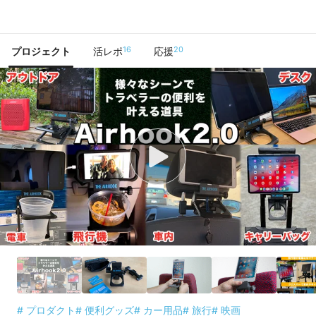
で手に入れよう
16
20
プロジェクト
活レポ
応援
# プロダクト
# 便利グッズ
# カー用品
# 旅行
# 映画