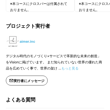
※本コースにクロスバーは付属されて
※本コースにクロス
公園やアウトドアシーンでも
おりません。
おりません。
大活躍！
※ご注文状況、使用部材の供給状況、
※ご注文状況、使用
製造工程上の都合等により出荷時期が
製造工程上の都合等
プロジェクト実行者
遅れる場合があります。
遅れる場合がありま
スタンドモードで、iPadを設置し、外出先でも
※使用感等に関する返品・返金はお受
※使用感等に関する
大画面で映画を楽しめます。
けいたしかねます。
けいたしかねます。
aimer.inc
デジタル時代のモノづくり×サービスで革新的な未来の創造」
をVisionに掲げています。 まだ知られていない世界の優れた商
品を広めていく事で、世界の架け …
もっと見る
実行者にメッセージ
よくある質問