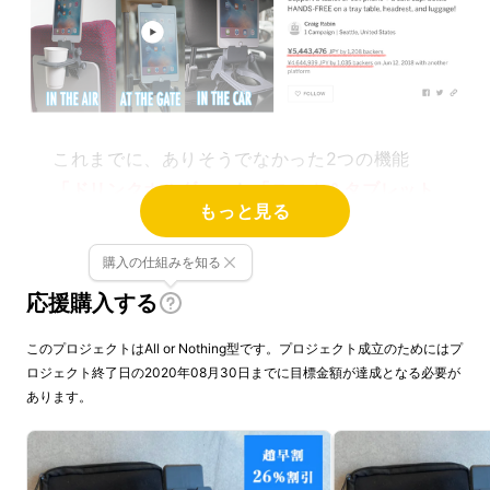
これまでに、ありそうでなかった2つの機能
「ドリンクホルダー」
と
「スマホ＆タブレット
もっと見る
スタンド」
がセット
になり、
トラベラーのため
の
理想スタイルを実現
しました。
購入の仕組みを知る
応援購入する
このプロジェクトはAll or Nothing型です。プロジェクト成立のためにはプ
ロジェクト終了日の2020年08月30日までに目標金額が達成となる必要が
あります。