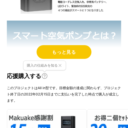
もっと見る
コードレスで重さはわずか425ｇ。片手に収ま
購入の仕組みを知る
る小ささですので、どこにでも持ち運べます。
応援購入する
コンパクトなのに、パワフルな空気入れと強力
このプロジェクトはAll in型です。目標金額の達成に関わらず、プロジェク
なLEDライト、モバイルバッテリー、緊急時の
ト終了日の2022年02月15日までに支払いを完了した時点で購入が成立し
SOS発光が１つになり、スマートな機能でアウ
ます。
トドアをサポートします。