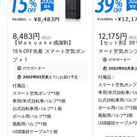
8,483円
12,175円
(税込)
(税込
【Ｍａｋｕａｋｅ感謝割】
【セット割】39％
15％OFF先着 スマート空気ポン
マート空気ポンプ 
プ × 1
のサポーター
のサポーター
2022年03月末
付属品：
2022年03月末
までにお届け予定
給油が終わってガソリンスタンドを出発した
スマート空気ポンプ
付属品：
後、しまった！タイヤの空気圧を
車用/米式自転車バル
スマート空気ポンプ*1個
仏式自転車用バルブ
車用/米式自転車バルブ*1個
チェックしなかった！と思ったことはありませ
ボール用バルブ*2個
仏式自転車用バルブ*１個
風船用バルブ*2個
んか？
ボール用バルブ*1個
USB接続ケーブル*
風船用バルブ*1個
USB接続ケーブル*１個
この「スマート空気ポンプ」があれば、もう心