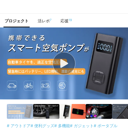
で手に入れよう
7
19
プロジェクト
活レポ
応援
# アウトドア
# 便利グッズ
# 多機能
# ガジェット
# ポータブル