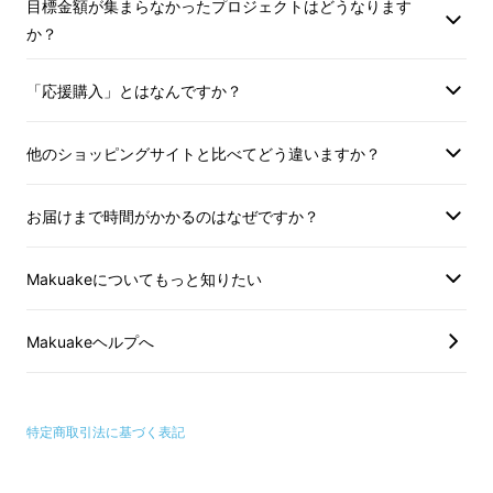
目標金額が集まらなかったプロジェクトはどうなります
か？
リターン品の配送が完了するまで株式会社
W&W（実行者）は「スマート空気ポンプ」の
「応援購入」とはなんですか？
日本における独占販売権を有する正規代理店で
す。詳細に関してはページ下部のリスク＆チャ
他のショッピングサイトと比べてどう違いますか？
レンジをご確認ください。
お届けまで時間がかかるのはなぜですか？
Makuakeについてもっと知りたい
Makuakeヘルプへ
特定商取引法に基づく表記
重さわずか425ｇ、片手に収まるコンパクトな