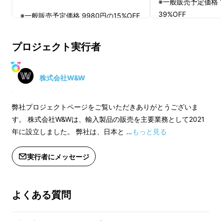
※一般販売予定価格 1
配なし！
39%OFF
※一般販売予定価格 9980円の15%OFF
※スマート空気ポン
※スマート空気ポンプ×１セット
いつでもどこでも、自分でタイヤ圧を確認して
空気を入れられます！
プロジェクト実行者
＜確認事項＞
＜確認事項＞
※使用感等に関する
※使用感等に関する返品・返金はお受
けいたしかねます。
けいたしかねます。
株式会社W&W
※開発中の製品につ
※開発中の製品につきましては、デザ
イン・仕様が一部変
イン・仕様が一部変更になる可能性も
弊社プロジェクトページをご覧いただきありがとうございま
ございます。
ございます。
す。 株式会社W&Wは、輸入製品の販売を主要業務として2021
※ご支援の数が想定
※ご支援の数が想定を上回った場合、
年に設立しました。 弊社は、日本と …
もっと見る
製造工程上の都合等
製造工程上の都合等により出荷時期が
遅れる場合がござい
遅れる場合がございます。
実行者にメッセージ
※本プロジェクトを
※本プロジェクトを通して想定を上回
る皆様からご支援を
る皆様からご支援を頂き、現在進めて
いる環境から量産体
いる環境から量産体制を更に整えるこ
よくある質問
とができた場合、正
とができた場合、正規販売価格が予定
価格より下がる可能
価格より下がる可能性もございます。