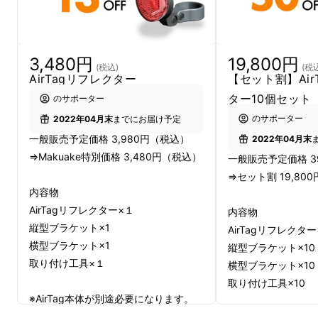
※
AirTagリフレクターには、AirTagは付属して
3,480円
19,800円
(税込)
(税
AirTagリフレクター
【セット割】Air
おりません。
ター10個セット
機能の詳細などはAppleのホームページをご確
のサポーター
認ください。
のサポーター
2022年04月末
までにお届け予定
一般販売予定価格 3,980円（税込）
2022年04月末
⇒Makuake特別価格 3,480円（税込）
一般販売予定価格 3
⇒セット割 19,80
内容物
AirTagリフレクター×１
内容物
縦型ブラケット×1
AirTagリフレクター
横型ブラケット×1
縦型ブラケット×10
取り付け工具×１
横型ブラケット×10
取り付け工具×10
本製品のボディには丈夫なアルミ素材を採用
※AirTag本体が別途必要になります。
※皆様の応援購入により量産効率が向