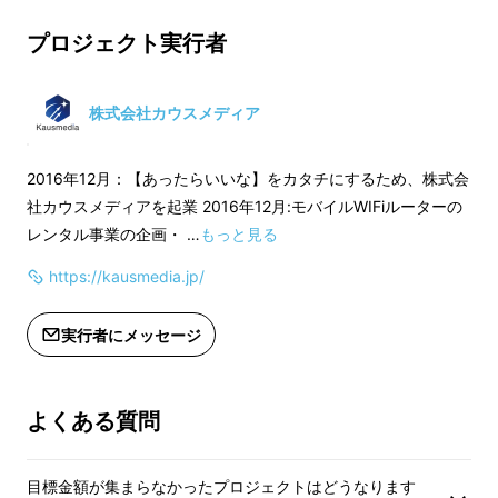
し、AirTag収納部には雨対策用のゴムパッキン
※AirTag本体が
上した場合、正規販売価格が販売予定
※皆様の応援購入に
と衝撃を抑えるクッション材を使用。様々な環
プロジェクト実行者
価格より下がる可能性もございます。
上した場合、正規販
境でAirTagを守ります。
※デザイン・仕様は変更になる可能性
価格より下がる可能
もございます。ご了承ください。
※デザイン・仕様は
株式会社カウスメディア
※ご注文状況、使用部材の供給状況、
もございます。ご了
製造工程上の都合等により出荷時期が
※ご注文状況、使用
2016年12月：【あったらいいな】をカタチにするため、株式会
遅れる場合があります。
製造工程上の都合等
社カウスメディアを起業 2016年12月:モバイルWIFiルーターの
遅れる場合がありま
レンタル事業の企画・ …
もっと見る
https://kausmedia.jp/
実行者にメッセージ
よくある質問
目標金額が集まらなかったプロジェクトはどうなります