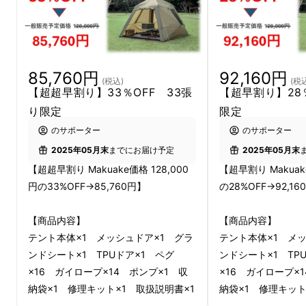
キャンプの時、テントの設営が「もっと簡単で
もっと早くできたらいいのに・・・」と数多く
のお声をいただきました。
85,760円
92,160円
そこで開発したテントが『空気を入れるだけで
(税込)
(税
【超超早割り】33％OFF 33張
【超早割り】28
立ち上がるテント』です。他のテントと違い、
り限定
限定
設営に悩み、時間がかかる事は一切ありませ
のサポーター
のサポーター
ん。タイムパフォーマンス系テントの登場で楽
2025年05月末
までにお届け予定
2025年05月末
しい時（とき）をより長く快適に過ごすことが
【超超早割り Makuake価格 128,000
【超早割り Makuak
出来ます。
円の33%OFF→85,760円】
の28%OFF→92,16
【商品内容】
【商品内容】
テント本体×1 メッシュドア×1 グラ
テント本体×1 メ
ンドシート×1 TPUドア×1 ペグ
ンドシート×1 TP
×16 ガイロープ×14 ポンプ×1 収
×16 ガイロープ×
納袋×1 修理キット×1 取扱説明書×1
納袋×1 修理キット