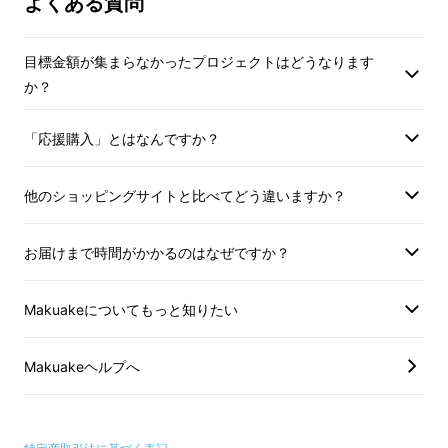
よくある質問
目標金額が集まらなかったプロジェクトはどうなります
か？
Air Tent 憩間 ‐icoma‐
「応援購入」とはなんですか？
他のショッピングサイトと比べてどう違いますか？
AirTent 憩間 ‐icoma‐とは。
お届けまで時間がかかるのはなぜですか？
従来のフレームを組み上げて設営するテントと
は違い、エアテント icomaはエアフレームに
Makuakeについてもっと知りたい
空気を入れるだけで簡単に設営が可能。圧倒的
に設営時間を短縮できます。また形状はオー
Makuakeヘルプへ
バーハング構造（張り出し）をヒントに広々と
した居住空間を実現。