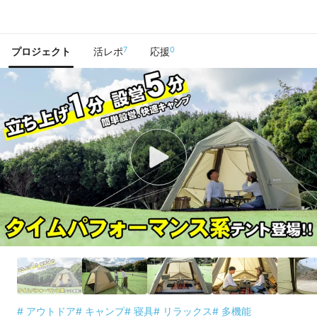
で手に入れよう
7
0
プロジェクト
活レポ
応援
# アウトドア
# キャンプ
# 寝具
# リラックス
# 多機能