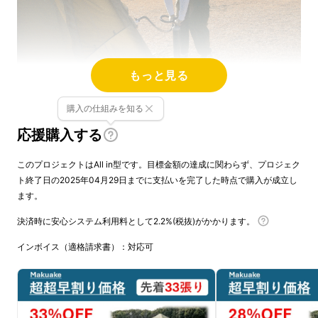
もっと見る
購入の仕組みを知る
キャンプをもっと楽しく、簡
応援購入する
単にするエアテントが登場！
このプロジェクトはAll in型です。目標金額の達成に関わらず、プロジェク
ト終了日の2025年04月29日までに支払いを完了した時点で購入が成立し
ます。
決済時に安心システム利用料として2.2%(税抜)がかかります。
インボイス（適格請求書）：対応可