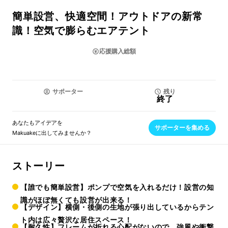
簡単設営、快適空間！アウトドアの新常
識！空気で膨らむエアテント
応援購入総額
サポーター
残り
終了
あなたもアイデアを
サポーターを集める
Makuakeに出してみませんか？
ストーリー
【誰でも簡単設営】ポンプで空気を入れるだけ！設営の知
識がほぼ無くても設営が出来る！
【デザイン】横側・後側の生地が張り出しているからテン
ト内は広々贅沢な居住スペース！
【耐久性】フレームが折れる心配がないので、強風や衝撃