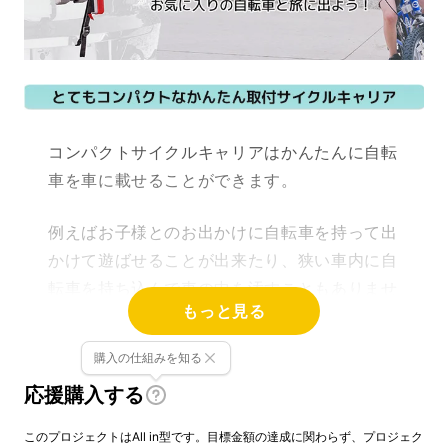
コンパクトサイクルキャリアはかんたんに自転
車を車に載せることができます。
例えばお子様とのお出かけに自転車を持って出
かけて遊ばせることが出来たり、狭い車内に自
転車を持ち込んで車の中を汚すこともありませ
もっと見る
ん。
購入の仕組みを知る
しかも
取付かんたん、使わない時は超コンパク
応援購入する
トに収納可能
ですので収納時にも場所を取りま
せん。
このプロジェクトはAll in型です。目標金額の達成に関わらず、プロジェク