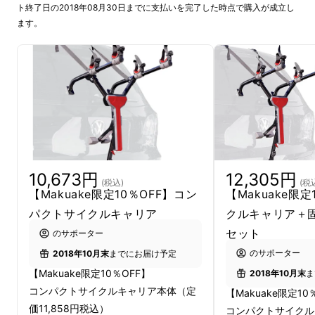
ト終了日の2018年08月30日までに支払いを完了した時点で購入が成立し
気軽に自転車を持ち運ぶ、そんな豊かなサイク
ます。
ルライフを提案します。
10,673円
12,305円
(税込)
(税
【Makuake限定10％OFF】コン
【Makuake限定
パクトサイクルキャリア
クルキャリア＋
セット
のサポーター
のサポーター
2018年10月末
までにお届け予定
【Makuake限定10％OFF】
2018年10月末
ま
コンパクトサイクルキャリア本体（定
車載サイクルキャリアと言えば天井に取り付け
【Makuake限定10
価11,858円税込）
コンパクトサイクル
るルーフ式の物やリアのヒッチに取り付けるも