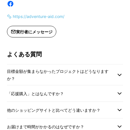
ても手の出ない代物…
https://adventure-aid.com/
今までのサイクルキャリアは…
・取付が難しい
実行者にメッセージ
・大がかりな取付方法
・高額
よくある質問
目標金額が集まらなかったプロジェクトはどうなります
か？
Allen Sports ( アレンスポーツ )のMTシリー
ズは
とてもコンパクトに収納可能なサイクル
「応援購入」とはなんですか？
キャリア
です。
他のショッピングサイトと比べてどう違いますか？
お届けまで時間がかかるのはなぜですか？