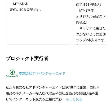
MT-2本体
価11,858円税込）
のが一般的です。
定価の10％OFFです。
MT-2本体
オリジナル固定ストラ
円税込）
キャリアに乗せた
つかないように追加
ラップ2本入りです
定価の10％OFFで
プロジェクト実行者
これらは難しい取付が必要だったり、場合に
よっては溶接が必要な場合も…
株式会社アドベンチャーエイド
また使わない時は場所を取ったりするような大
きな物だったりと、サイクルキャリアは使い勝
私たち株式会社アドベンチャーエイドは2018年に創業、自転車
手に優れたものとは程遠い存在でした。
用品の海外メーカー輸入総代理店や自社企画品の製造販売を通
してインターネット販売を主軸に業容 …
もっと見る
価格も数万と高額で使用頻度の少ない方にはと