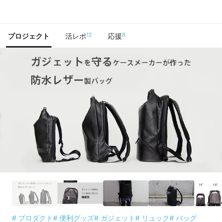
で手に入れよう
12
8
プロジェクト
活レポ
応援
# プロダクト
# 便利グッズ
# ガジェット
# リュック
# バッグ