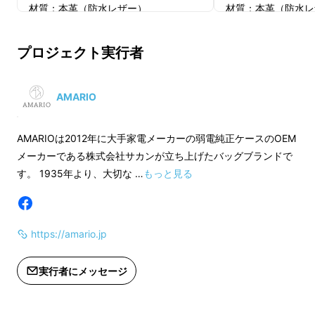
材質：本革（防水レザー）
材質：本革（防水レ
販売予定価格：￥29,160（税込）
販売予定価格：￥51
ケースメーカーとして長年培ってきた経験を活
プロジェクト実行者
※仕様・デザインについては予告なく
※仕様・デザインに
かし、収納するガジェットの寸法をミリ単位で
変更になる場合がございます。
変更になる場合がご
計測し、内部からバッグ全体のサイジングを行
AMARIO
なっています。
AMARIOは2012年に大手家電メーカーの弱電純正ケースのOEM
メーカーである株式会社サカンが立ち上げたバッグブランドで
す。 1935年より、大切な …
もっと見る
https://amario.jp
実行者にメッセージ