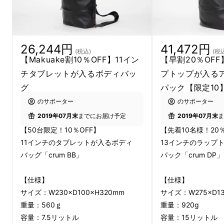
26,244円
41,472円
(税込)
(税
【Makuake割10％OFF】11イン
【早割20％OFF
チタブレットが入るボディバッ
プトップが入る
グ
パック【限定10
のサポーター
のサポーター
2019年07月末
までにお届け予定
2019年07月末
ま
【50台限定！10％OFF】
【先着10名様！20％
11インチのタブレットが入るボディ
13インチのラップ
バッグ「crum BB」
パック「crum DP」
【仕様】
【仕様】
サイズ：W230×D100×H320mm
サイズ：W275×D13
重量：560ｇ
重量：920g
容量：7.5リットル
容量：15リットル