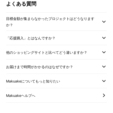
よくある質問
目標金額が集まらなかったプロジェクトはどうなります
か？
「応援購入」とはなんですか？
他のショッピングサイトと比べてどう違いますか？
- 雨の日でも気にせず使えるレザーバッグ -
お届けまで時間がかかるのはなぜですか？
大切なガジェットを守るために、メインマテリ
Makuakeについてもっと知りたい
アルに水を弾く防水レザー（スコッチガードレ
ザー）を使用しています。
Makuakeヘルプへ
雨などによる水濡れは本革バッグの天敵とされ
てきましたが、本製品は革自身に防水加工を施