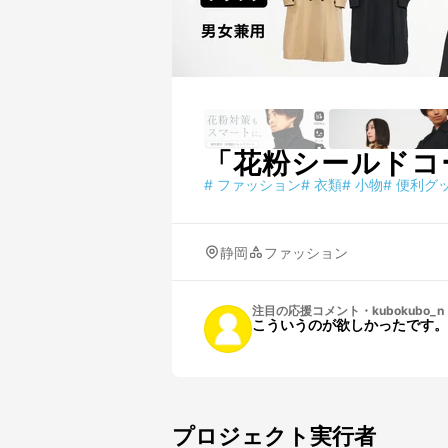
「花粉シールドコ
#
ファッション
#
衣類
#
小物
#
便利グ
静岡
ファッション
注目の応援コメント
・
kubokubo_n
こういうのが欲しかったです。
プロジェクト実行者