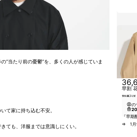
の“当たり前の憂鬱”を、多くの人が感じていま
36,
早割 
期配送
の
2
ついて家に持ち込む不安。
『早期
⇒ 1月
できても、洋服までは意識しにくい。