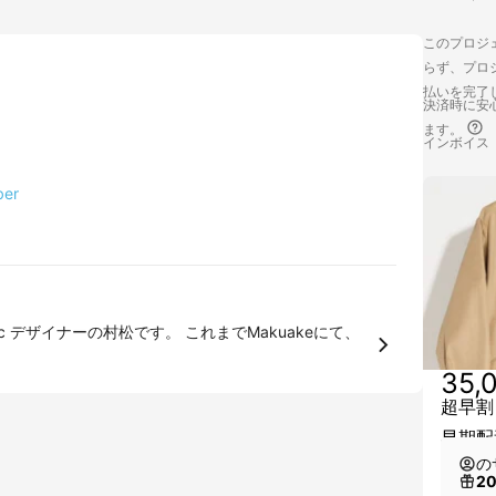
このプロジェ
らず、プロジ
払いを完了
決済時に安心
ます。
インボイス
ber
イナーの村松です。 これまでMakuakeにて、
35,
超早割
早期配
の
2