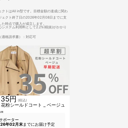
クトはAll in型です。目標金額の達成に関わ
ェクト終了日の2026年02月08日までに支
した時点で購入が成立します。
システム利用料として2.2%(税抜)がかかり
（適格請求書）：対応可
035円
(税込)
 花粉シールドコート _ ベージュ
送
サポーター
026年02月末
までにお届け予定