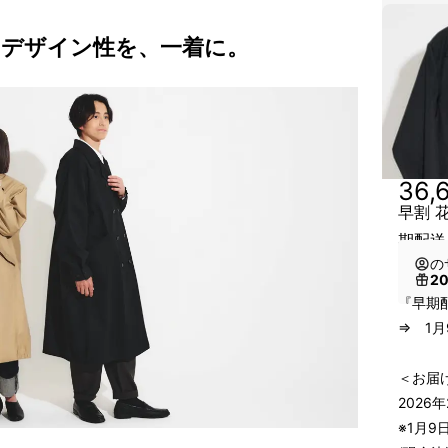
 × デザイン性を、一着に。
36,
早割 
期配送
の
2
『早期
⇒ 1月
＜お届
2026
※1月9