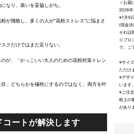
＜お届
劫になり、装いを妥協しがち。
2026
※1月9
粉が飛散し、多くの人が“花粉ストレス”に悩まさ
(現金
それ以
りプロ
マスクだけではまだ足りない。
で、ご
が提案するのが、「かっこいい大人のための花粉対策トレン
※サイズ
ただけ
※デザ
た目」どちらかを犠牲にするのではなく、両方を叶
います
※ご注
程上の
があり
ドコートが解決します