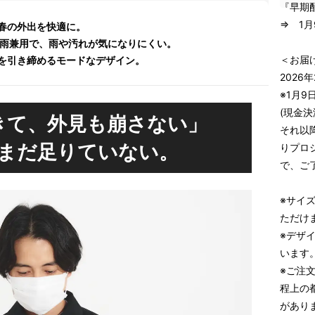
『早期
⇒ 1月
春の外出を快適に。
晴雨兼用で、雨や汚れが気になりにくい。
＜お届
を引き締めるモードなデザイン。
2026
※1月9
(現金
きて、外見も崩さない」
それ以
まだ足りていない。
りプロ
で、ご
※サイズ
ただけ
※デザ
います
※ご注
程上の
があり