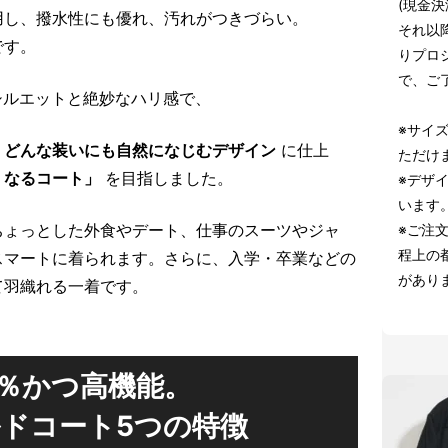
(現金
用し、撥水性にも優れ、汚れがつきづらい。
それ以
です。
りプロ
で、ご
ードなシルエットと絶妙なハリ感で、
※サイズ
、どんな装いにも自然になじむデザイン
に仕上
ただけ
くなるコート」
を目指しました。
※デザ
います
ちょっとした外食やデート、仕事のスーツやジャ
※ご注
程上の
スマートに着られます。さらに、入学・卒業などの
があり
て羽織れる一着です。
0％かつ高機能。
ドコート5つの特徴