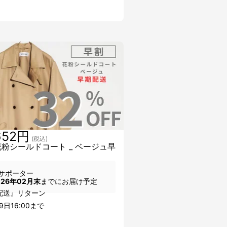
652円
(税込)
花粉シールドコート _ ベージュ早
サポーター
026年02月末
までにお届け予定
配送』リターン
9日16:00まで