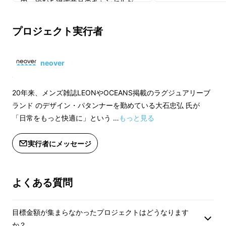
中、やむを得ず商品のキャンセルが
ただし、クラウドフ
あった場合、表示されている「残り個
中、やむを得ず商品
数」が変動することがございます。予
あった場合、表示さ
プロジェクト実行者
めご了承ください。
数」が変動すること
※購入後の返品はできません。
めご了承ください。
neover
※購入後の返品はで
20年来、メンズ雑誌LEONやOCEANS掲載のラグジュアリーブ
ランド のデザイン・パタンナーを勤めている大石忠弘 氏が
「日常をもっと快適に」という …
もっと見る
実行者にメッセージ
よくある質問
▼自転車通勤
目標金額が集まらなかったプロジェクトはどうなります
か？