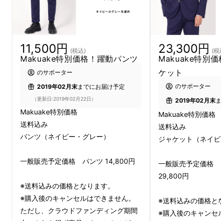
▼足上げ
11,500円
23,300円
(税込)
(税
Makuake特別価格！躍動パンツ
Makuake特別
ケット
のサポーター
のサポーター
2019年02月末
までにお届け予定
（更新日:2019年02月22日）
2019年02月末
Makuake特別価格
Makuake特別価格
送料込み
送料込み
パンツ（ネイビー・グレー）
ジャケット（ネイビ
一般販売予定価格 パンツ 14,800円
一般販売予定価格 
29,800円
※送料込みの価格となります。
※購入後のキャンセルはできません。
※送料込みの価格と
ただし、クラウドファンディング期間
※購入後のキャンセ
▼開脚