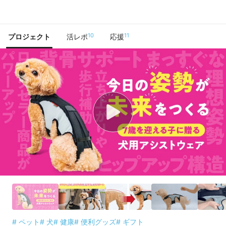
で手に入れよう
10
11
プロジェクト
活レポ
応援
# ペット
# 犬
# 健康
# 便利グッズ
# ギフト