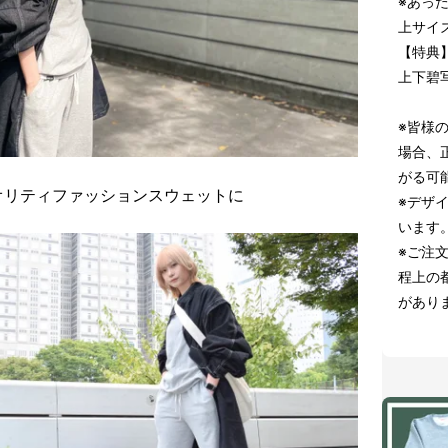
※あっ
上サイ
【特典
上下碧
※皆様
場合、
がる可
オリティファッションスウェットに
※デザ
います
※ご注
程上の
があり