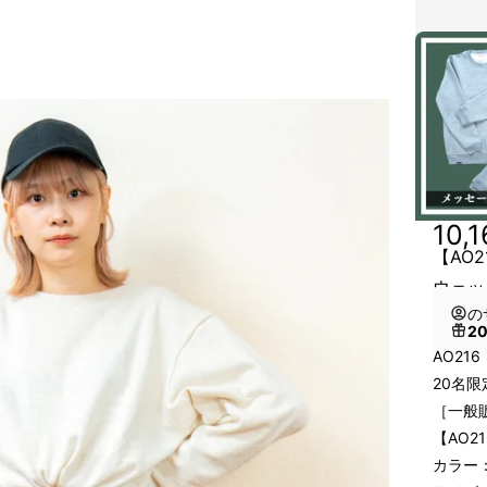
10,
【AO
ウェッ
の
2
AO21
20名
［一般販
【AO
カラー