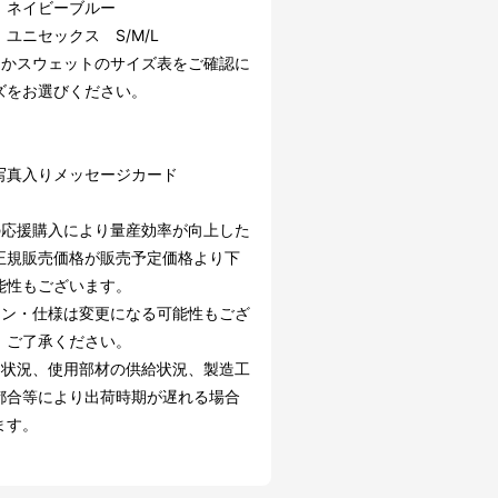
：ネイビーブルー
ユニセックス S/M/L
たかスウェットのサイズ表をご確認に
ズをお選びください。
】
写真入りメッセージカード
の応援購入により量産効率が向上した
正規販売価格が販売予定価格より下
能性もございます。
イン・仕様は変更になる可能性もござ
。ご了承ください。
文状況、使用部材の供給状況、製造工
都合等により出荷時期が遅れる場合
ます。