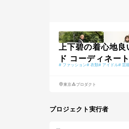
上下碧の着心地良
ド コーディネー
#
ファッション
#
衣類
#
アイドル
#
芸
東京
プロダクト
プロジェクト実行者