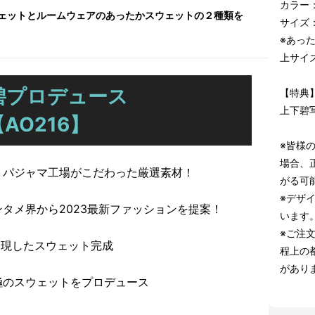
カラー
ェットとルームウェアのあったかスウェットの２種類を
サイズ：
※あっ
上サイ
碧プロデュース
【特典
上下碧
【AO216】
※皆様
場合、
＋パジャマ工場がこだわった厳選素材！
がる可
※デザ
タメ界から2023最新ファッションを提案！
います
※ご注
実現したスウェット完成
程上の
があり
極のスウェットをプロデュース