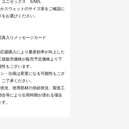
ユニセックス S/M/L
たかスウェットのサイズ表をご確認に
ズをお選びください。
】
写真入りメッセージカード
の応援購入により量産効率が向上した
正規販売価格が販売予定価格より下
能性もございます。
イン・仕様は変更になる可能性もござ
。ご了承ください。
文状況、使用部材の供給状況、製造工
都合等により出荷時期が遅れる場合
ます。