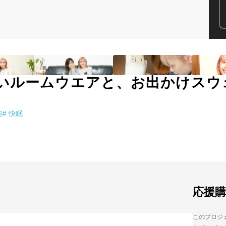
いルームウエアと、お出かけスウ
ト
能
#
快眠
応援
このプロジェ