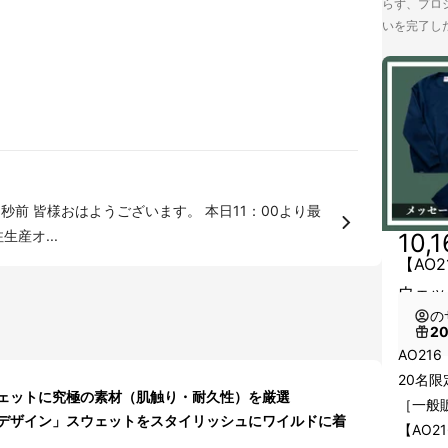
らず、プロジ
いを完了し
様おはようございます。 本日11：00より最
産オ...
10,
【AO
ウェッ
の
2
AO21
20名
ェットに究極の素材（肌触り・耐久性）を厳選
［一般販
デザイン」スウェットをスタイリッシュにワイルドに着
【AO