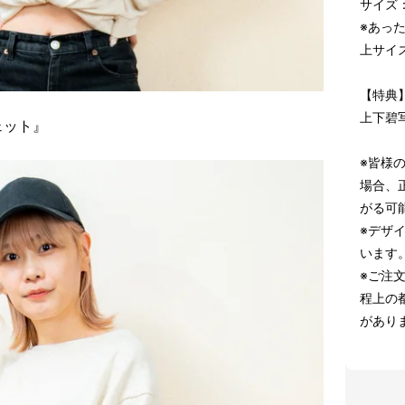
サイズ：
※あっ
上サイ
【特典
上下碧
ェット』
※皆様
場合、
がる可
※デザ
います
※ご注
程上の
があり