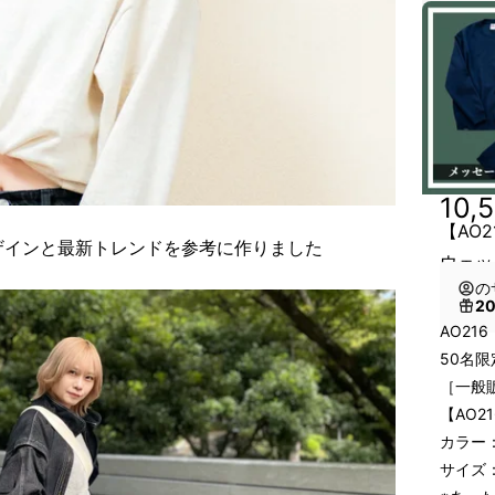
10,
【AO
ザインと最新トレンドを参考に作りました
ウェッ
の
2
AO21
50名
［一般販
【AO
カラー
サイズ：