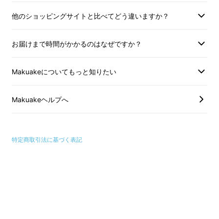
制限時間内に、様々なヒントを元に謎を解き、
金は一切発生しませ
ミッションをクリアする ー 一見とてもシンプ
他のショッピングサイトと比べてどう違いますか？
さい
ルなこのゲームは、その誕生からわずか10年の
うちに、世界中で大ブームを巻き起こすほどの
お届けまで時間がかかるのはなぜですか？
ものへと成長しました。
Makuakeについてもっと知りたい
では、このゲームはどうしてここまで熱狂的な
支持を集めているのでしょうか？
Makuakeヘルプへ
私たちは、こう考えます。それはこのゲーム
が、
「誰かと同じ時間・場所で、"ゲームクリ
特定商取引法に基づく表記
ア"という共通の目標に向かい、一緒に頑張る
喜び」
を人々に届けているからだ、と。
インターネットが発達し、いつでもどこでもオ
ンラインでひとと繋がれるようになった現代だ
からこそ、リアルの場での体験の価値が、これ