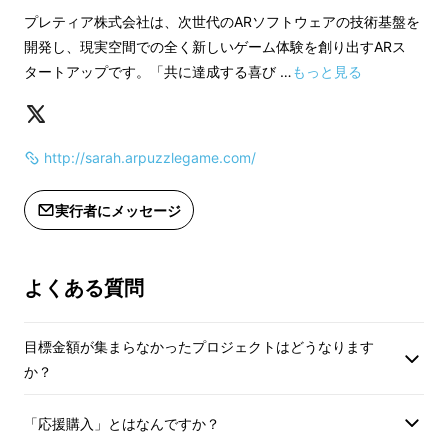
3. 遊び方
・参加日時の詳細に
プレティア株式会社は、次世代のARソフトウェアの技術基盤を
「遊び方」をご確認
開発し、現実空間での全く新しいゲーム体験を創り出すARス
4. リターンについて
タートアップです。「共に達成する喜び …
もっと見る
＜本コース選択後の
1) 7/14（土）の
5. プロジェクトチーム紹介
に、Makuakeメ
http://sarah.arpuzzlegame.com/
コード及び特設サイ
ます
実行者にメッセージ
2) 特設サイトにて
を登録、ゲーム参加
し、プロモコードを
よくある質問
了させてください
みなさん、
リアル版「謎解きゲーム」や「脱出
ゲーム」
に参加したことはありませんか？
※プロモコードは10
そう、今全国で話題沸騰中の、あの
「自分が主
目標金額が集まらなかったプロジェクトはどうなります
※本コースを選択し
か？
人公になって謎を解く、イベント型ゲーム」
の
完了とはなりません
ことです。
い
「応援購入」とはなんですか？
※予約を完了させる