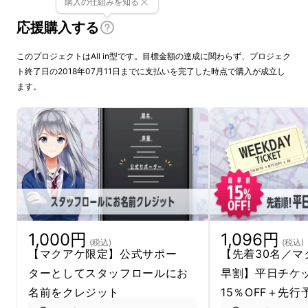
購入の仕組みを知る
早期に支援を決めてくださった皆様に、お詫び
応援購入する
とご報告がございます。
このプロジェクトはAll in型です。目標金額の達成に関わらず、プロジェク
当初、新感覚謎解きゲーム『サラと謎のハッ
ト終了日の2018年07月11日までに支払いを完了した時点で購入が成立し
カークラブ』の開催期間を7/26～10/28と記載
ます。
しておりましたが、8/4～11/4へと後ろ倒しす
ることが決定いたしました。
ご支援者の皆様には多大なるご迷惑をお掛けし
ますことを心よりお詫び申し上げます
詳細については
活動レポート
をご確認いただけ
ますと幸いです。
1,000円
1,096円
(税込)
(税込)
ーーーーーーーーーーーーーーーーーーーーー
【マクアケ限定】公式サポー
【先着30名／マ
ー
ターとしてスタッフロールにお
早割】平日チケ
名前をクレジット
15％OFF＋先行
このプロジェクトは、新感覚謎解きゲーム『サ