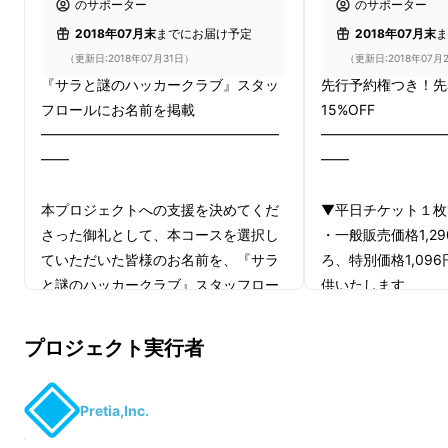
のサポーター
のサポーター
ラと謎のハッカークラブ』を、出来るだけたく
2018年07月末
までにお届け予定
2018年07月末
ま
さんの方に遊んでいただくために立ち上がりま
（更新日:2018年07月31日）
（更新日:2018年07月
した。
『サラと謎のハッカークラブ』スタッ
先行予約権つき！先
フロールにお名前を掲載
15%OFF
━━━━━━━━━━━━━━━━━
━━━━━━━━━
━━
━━
本プロジェクトへの支援を決めてくだ
▼平日チケット１枚1
さった御礼として、本コースを選択し
・一般販売価格1,2
ていただいた皆様のお名前を、『サラ
ろ、特別価格1,09
と謎のハッカークラブ』スタッフロー
供いたします
ルに公式サポーターとして掲載いたし
ます。
▼先行予約権
プロジェクト実行者
1. はじめに
スタッフロールは、エンディングムー
・一般予約開始（7/
ビーの後に流れる予定です。
（7/14）より、『
2. どんな謎解きゲーム？
クラブ』参加日時を
Pretia,Inc.
す