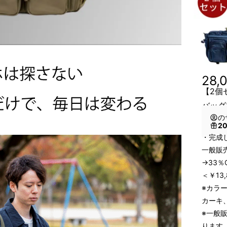
28,
【2個
バッグ
の
2
・完成
一般販売
→33％
＜￥13
※カラ
カーキ
※一般
ります