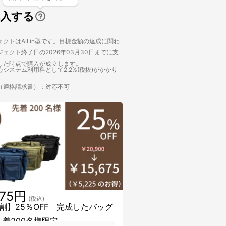
購入する
クトはAll in型です。目標金額の達成に関わ
ェクト終了日の2026年03月30日までに支
した時点で購入が成立します。
システム利用料として2.2%(税抜)がかかり
（適格請求書）：対応不可
675円
(税込)
割】25％OFF 完成したバッグ
先着200名様限定