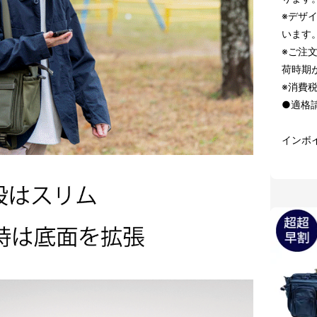
※デザ
います
※ご注
荷時期
※消費
●適格
インボ