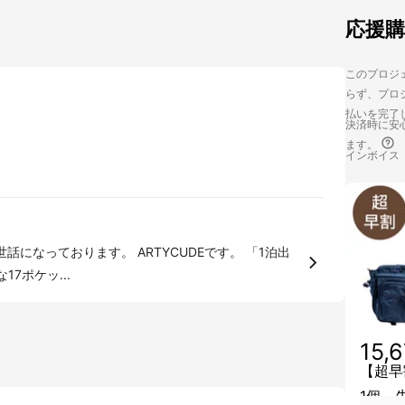
応援
このプロジェ
らず、プロジ
払いを完了
決済時に安心
ます。
インボイス
7ポケッ...
15,
【超早
1個 