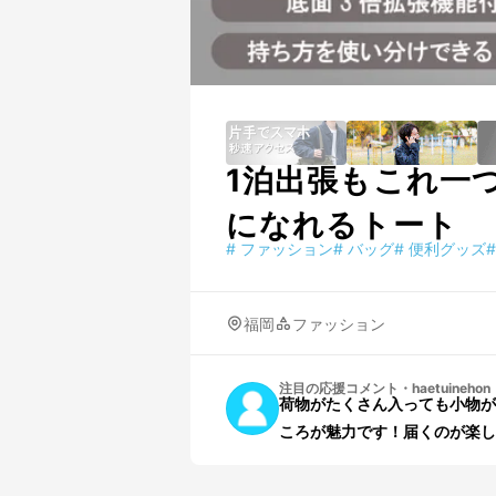
1泊出張もこれ一
になれるトート
#
ファッション
#
バッグ
#
便利グッズ
#
福岡
ファッション
注目の応援コメント
・
haetuinehon
荷物がたくさん入っても小物が
ころが魅力です！届くのが楽し