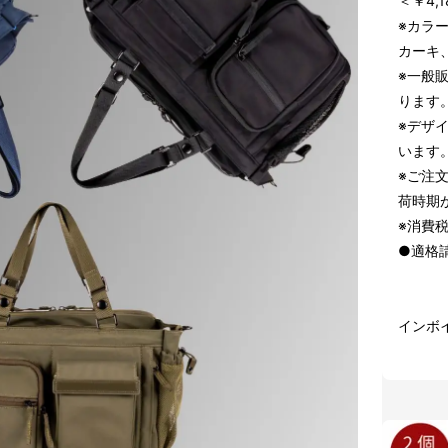
＜￥4,
※カラ
カーキ
※一般
ります
※デザ
います
※ご注
荷時期
※消費
●適格
インボ