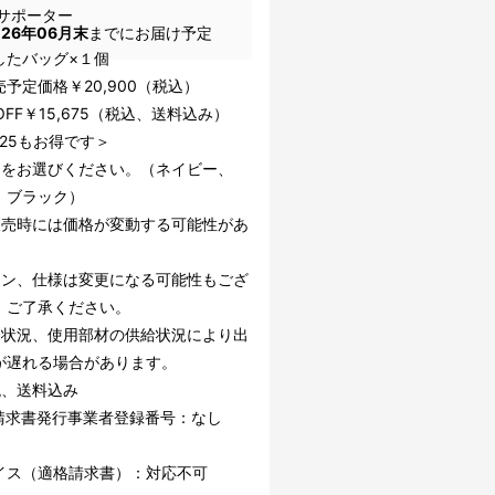
サポーター
026年06月末
までにお届け予定
したバッグ×１個
予定価格￥20,900（税込）
OFF￥15,675（税込、送料込み）
225もお得です＞
ーをお選びください。（ネイビー、
、ブラック）
販売時には価格が変動する可能性があ
。
イン、仕様は変更になる可能性もござ
。ご了承ください。
文状況、使用部材の供給状況により出
が遅れる場合があります。
税、送料込み
請求書発行事業者登録番号：なし
イス（適格請求書）：対応不可