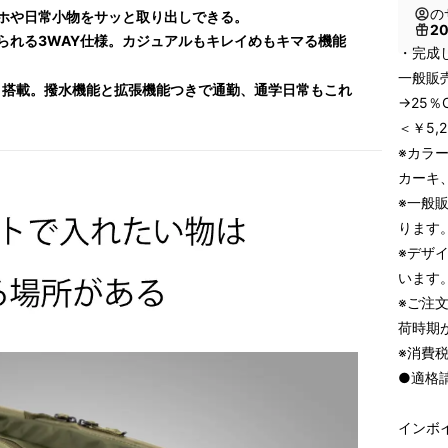
の
ホや日常小物をサッと取り出しできる。
2
られる3WAY仕様。カジュアルもキレイめもキマる機能
・完成
一般販売
ト搭載。撥水機能と拡張機能つきで通勤、通学日常もこれ
→25％
＜￥5,
※カラ
カーキ
※一般
ります
※デザ
います
※ご注
荷時期
※消費
●適格
インボ