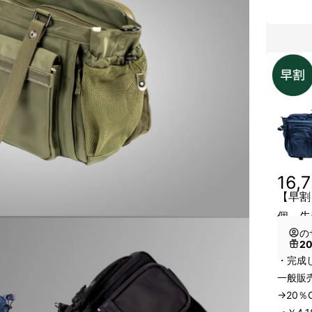
16,
【早割
個 先
の
2
・完成
一般販売
→20％