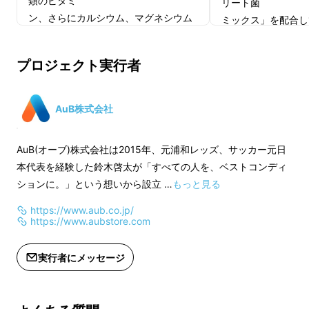
類のビタミ
リート菌
課題解決は多くの方の課題解決にもつながりま
ン、さらにカルシウム、マグネシウム
ミックス」を配合し
す。
など、1日に必要な栄養素をバランスよ
腸内細菌のエサとな
く摂取す
類のビタミ
AuBはアスリートだけを見ているわけではな
プロジェクト実行者
ることができます。「AUB MAKE」は
ン、さらにカルシウ
く
、
「筋肉」と「腸」「栄養」を考慮し
など、1日に必要な
た、新しいオールイ
く摂取す
AuB株式会社
「すべての人を、ベストコンディショ
ンワンタイプの“マルチ栄養プロテイ
ることができます。「
ンに。」
ン”です
「筋肉」と「腸」「
AuB(オーブ)株式会社は2015年、元浦和レッズ、サッカー元日
味は飽きのこない飲みやすいグリーン
た、新しいオールイ
本代表を経験した鈴木啓太が「すべての人を、ベストコンディ
アップルスムージー味
を標榜し、すべての人を応援したいと思ってい
ンワンタイプの“マ
ションに。」という想いから設立 …
もっと見る
ン”です
ます。
味は飽きのこない飲
https://www.aub.co.jp/
https://www.aubstore.com
アップルスムージー
アスリートの研究とそこから得られたもので、
みんなが健康になり、いつまでも自分の夢に向
実行者にメッセージ
AuB BASEとは？
かってチャレンジする世界を作りたい。
AuBが4年間アス
知見を盛り込んだ第
皆様の声とアスリートの声。そして我々の研究