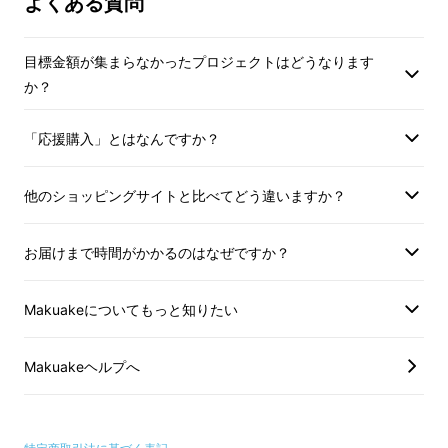
よくある質問
トに特徴的に多い「
データから、今回の新商品開発に至ったストー
にオリジナル配合の
リーをこれからお話したいと思います。
ミックス」を使用し
目標金額が集まらなかったプロジェクトはどうなります
腸内環境づくりをサ
か？
サプリメントとして
す。マクアケ先行販
「応援購入」とはなんですか？
を2019年12月に開
年10月には総出荷
他のショッピングサイトと比べてどう違いますか？
ました。
お届けまで時間がかかるのはなぜですか？
Makuakeについてもっと知りたい
アスリートの声
Makuakeヘルプへ
サッカー元日本代表の鈴木啓太が創業した、ア
スリートの腸内環境の解析を手掛けるスタート
アップ企業AuB(オーブ)はこれまで、
700人を