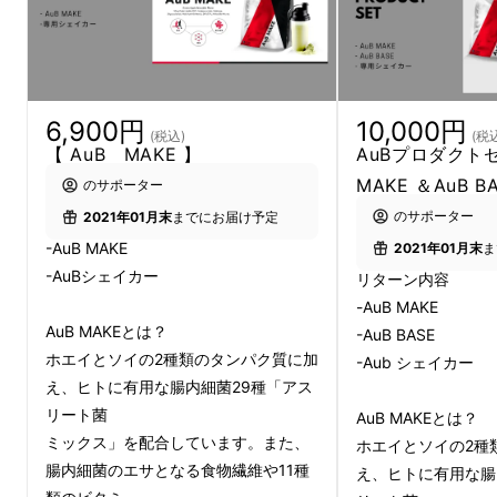
ダクトが完成しました。
6,900円
10,000円
プロダクト開発ストー
(税込)
(税
【 AuB MAKE 】
AuBプロダクト
リー
MAKE ＆AuB B
のサポーター
のサポーター
2021年01月末
までにお届け予定
-AuB MAKE
2021年01月末
ま
なかなか体重が減らない、太れない、トレーニ
-AuBシェイカー
リターン内容
ングをしても筋肉が付かない。私たちの周りで
-AuB MAKE
よく聞くフレーズですよね。アスリートも「体
AuB MAKEとは？
-AuB BASE
重の増減」「筋肉の付きやすさ」など一般の方
ホエイとソイの2種類のタンパク質に加
-Aub シェイカー
と同じ課題で悩んでいます。
え、ヒトに有用な腸内細菌29種「アス
リート菌
AuB MAKEとは？
実はアスリートが抱えている課題と多くの方が
ミックス」を配合しています。また、
ホエイとソイの2種
腸内細菌のエサとなる食物繊維や11種
抱えている課題は共通なのです。アスリートの
え、ヒトに有用な腸