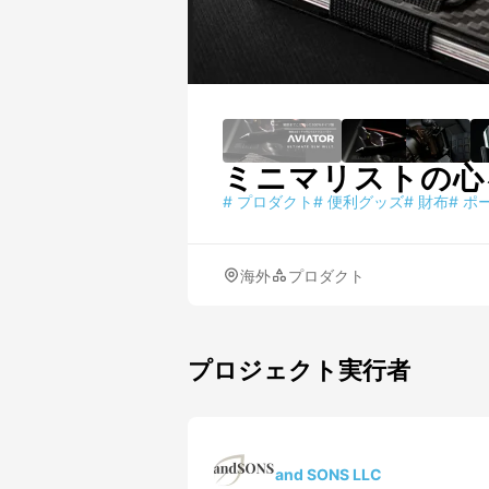
ミニマリストの心を
#
プロダクト
#
便利グッズ
#
財布
#
ポ
海外
プロダクト
プロジェクト実行者
and SONS LLC