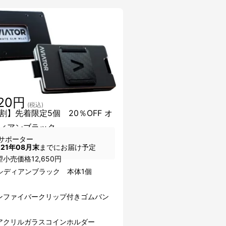
120円
(税込)
割】先着限定5個 20％OFF オ
ィアンブラック
サポーター
021年08月末
までにお届け予定
小売価格12,650円
シディアンブラック 本体1個
ンファイバークリップ付きゴムバン
アクリルガラスコインホルダー