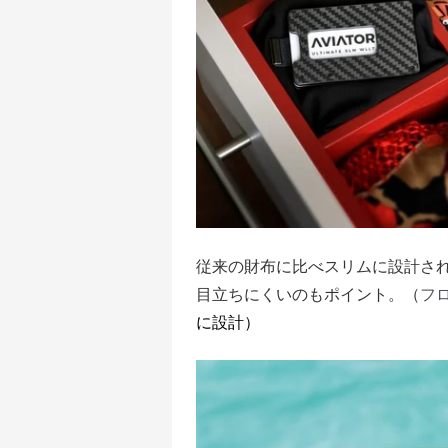
従来の財布に比べスリムに設計さ
目立ちにくいのもポイント。（
フ
に設計）