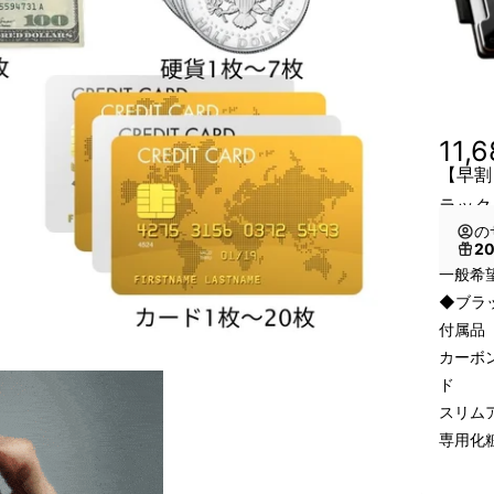
11,
【早割
ラック
の
2
一般希望
◆ブラ
付属品
カーボ
ド
スリム
専用化