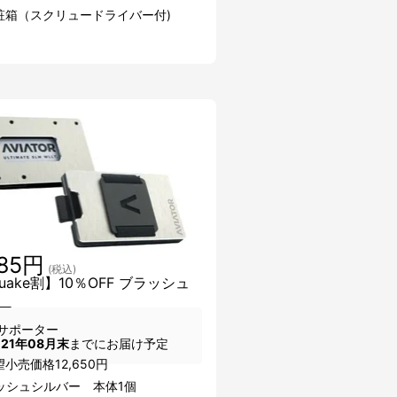
粧箱（スクリュードライバー付)
385円
(税込)
uake割】10％OFF ブラッシュ
ー
サポーター
021年08月末
までにお届け予定
小売価格12,650円
ッシュシルバー 本体1個