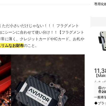
専用化
 ただ小さいだけじゃない！！！ フラグメント
的にシーンに合わせて使い分け！！【フラグメント
常に薄く、クレジットカードやICカード、お札や
スリムなお財布
のこと。
11,
【Mak
シルバ
の
2
一般希望
◆ブラ