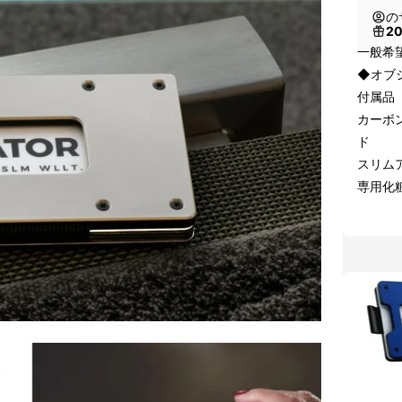
の
2
一般希望
◆オブ
付属品
カーボ
ド
スリム
専用化