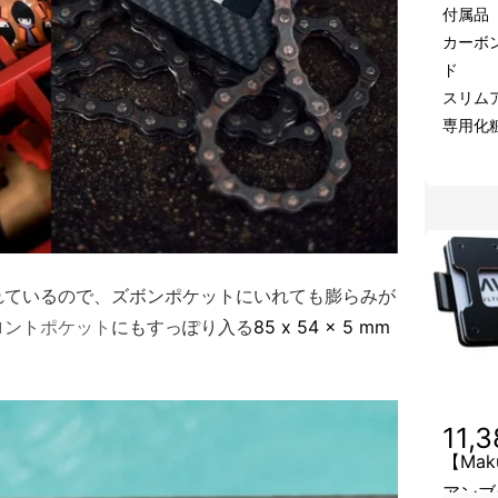
付属品
カーボ
ド
スリム
専用化
れているので、ズボンポケットにいれても膨らみが
ロント
ポケット
にもすっぽり入る
85 x 54 x 5 mm
11,
【Mak
アンブ