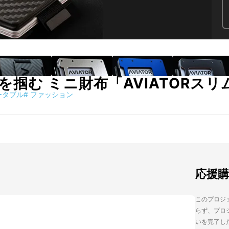
掴む ミニ財布「AVIATORス
ータブル
#
ファッション
応援
このプロジェ
らず、プロジ
いを完了し