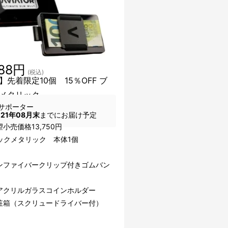
688円
(税込)
】先着限定10個 15％OFF ブ
メタリック
サポーター
021年08月末
までにお届け予定
小売価格13,750円
ックメタリック 本体1個
ンファイバークリップ付きゴムバン
アクリルガラスコインホルダー
粧箱（スクリュードライバー付）