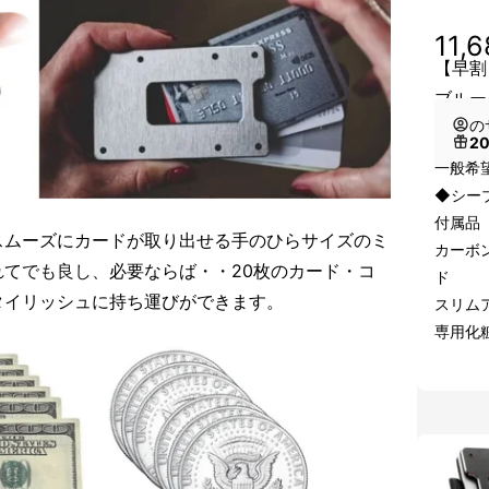
11,
【早割
ブルー
の
2
一般希望
◆シー
付属品
スムーズにカードが取り出せる手のひらサイズのミ
カーボ
れて
でも良し、
必
要ならば・・20枚のカード・コ
ド
タイリッシュに持ち運びができます。
スリム
専用化