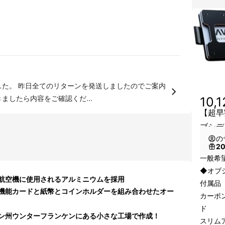
ましたら内容をご確認くだ...
10,
【超早
ブシデ
の
2
一般希望
◆オブ
航空機に使用されるアルミニウムを採用
付属品
機能カードと紙幣とコインホルダーを組み合わせたオー
カーボ
ド
ン州ウンターフランケンにある小さな工場で作成！
スリム