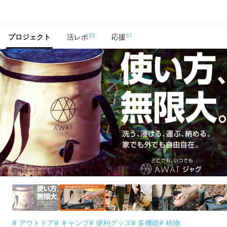
で手に入れよう
35
51
プロジェクト
活レポ
応援
# アウトドア
# キャンプ
# 便利グッズ
# 多機能
# 植物