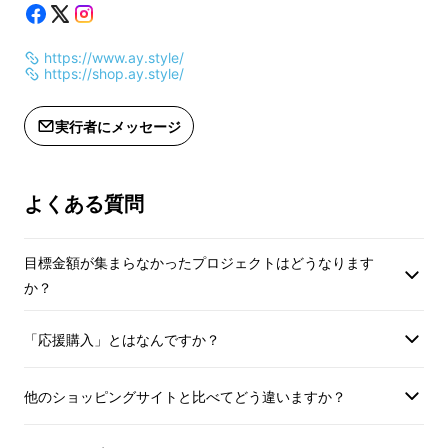
https://www.ay.style/
その現実を前に、私は5年前、伊勢崎銘仙の着
https://shop.ay.style/
物をアップサイクルし
現代の衣服へと再編集するブランド「
Ay
」を
実行者にメッセージ
立ち上げました。
けれど、アップサイクルだけでは文化は続かな
よくある質問
い。
“新しいものを生み出さなければ、未来はつく
目標金額が集まらなかったプロジェクトはどうなります
れない。”
か？
その答えとして辿り着いたのが、
「応援購入」とはなんですか？
図案を未来へ残すためのデジタルアーカイブ
で
した。
他のショッピングサイトと比べてどう違いますか？