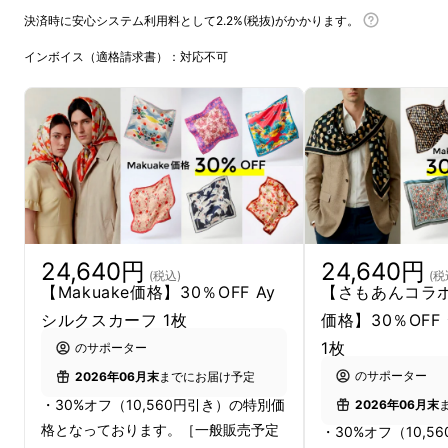
決済時に安心システム利用料として2.2%(税抜)がかかります。
インボイス（適格請求書）：対応不可
24,640円
24,640円
(税
(税込)
【さもあんコラボ】
【Makuake価格】30％OFF Ay
価格】30％OF
シルクスカーフ 1枚
1枚
のサポーター
のサポーター
2026年06月末
までにお届け予定
・30%オフ（10,560円引き）の特別価
2026年06月末
格となっております。［一般販売予定
・30%オフ（10,