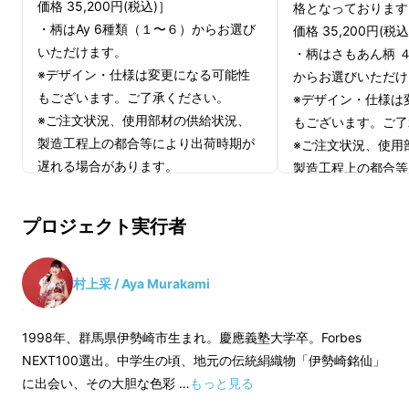
しかし現在、伊勢崎銘仙は衰退し、職人や機
価格 35,200円(税込)］
格となっております
・柄はAy 6種類（１〜６）からお選び
価格 35,200円(税込
械、技法の資料もほとんど残っていません。
いただけます。
・柄はさもあん柄 
地元の人でさえ知らない文化になりつつありま
※デザイン・仕様は変更になる可能性
からお選びいただけ
す。
もございます。ご了承ください。
※デザイン・仕様は
※ご注文状況、使用部材の供給状況、
もございます。ご了
地域のアイデンティティが、静かに失われよう
製造工程上の都合等により出荷時期が
※ご注文状況、使用
としている
。
遅れる場合があります。
製造工程上の都合等
遅れる場合がありま
プロジェクト実行者
村上采 / Aya Murakami
1998年、群馬県伊勢崎市生まれ。慶應義塾大学卒。Forbes
NEXT100選出。中学生の頃、地元の伝統絹織物「伊勢崎銘仙」
に出会い、その大胆な色彩 …
もっと見る