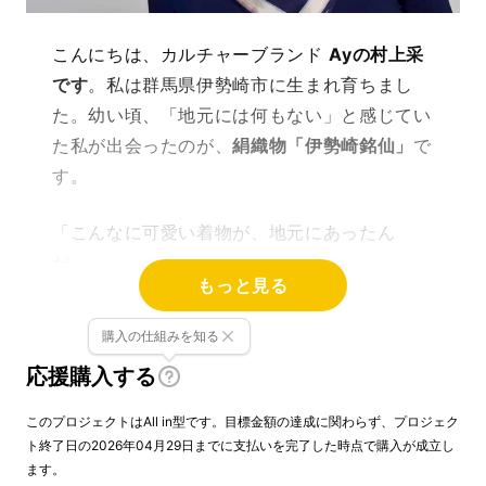
こんにちは、カルチャーブランド
Ayの村上采
です
。私は群馬県伊勢崎市に生まれ育ちまし
た。幼い頃、「地元には何もない」と感じてい
た私が出会ったのが、
絹織物「伊勢崎銘仙」
で
す。
「こんなに可愛い着物が、地元にあったん
だ。」
もっと見る
その衝撃は、今も忘れられません。
購入の仕組みを知る
応援購入する
このプロジェクトはAll in型です。目標金額の達成に関わらず、プロジェク
ト終了日の2026年04月29日までに支払いを完了した時点で購入が成立し
ます。