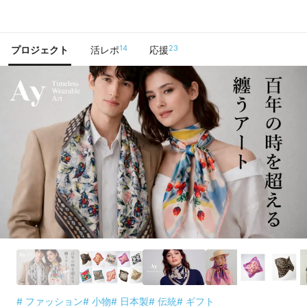
で手に入れよう
14
23
プロジェクト
活レポ
応援
# ファッション
# 小物
# 日本製
# 伝統
# ギフト