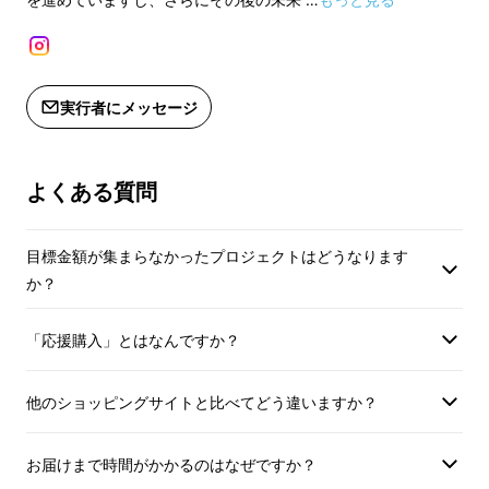
特級、1級に匹敵する“別格の村”、特別
案内いたします。
なテロワールと優れた栽培から生まれ
※ご相談内容は守秘
創業から30年愛された老舗《虎ノ門 やま屋》
た、100％樽発酵＆樽熟成の本格派
ライバシーを厳守い
がこのたび麻布十番に移転し、
《麻布 やま
シャンパーニュです。
実行者にメッセージ
屋》
として生まれ変わります。
あなたのお悩みに真
・ブドウ品種：ピノ・ムニエ60％、ピ
す。この機会にぜひ
今回は、移転オープンを記念して
マクアケ限定
ノ・ノワール20％、シャルドネ20％
よくある質問
・醸造：100％樽発酵＆樽熟成（8ヶ
【有効期限】
の特別なリターン
をご用意しました。
月）
2025年4月1日から
目標金額が集まらなかったプロジェクトはどうなります
・瓶熟成：58ヶ月以上
で
この機会に当店での、心ほどける時間をお過ご
か？
・味わいの特徴：リンゴや白桃の洗練
しください。
されたアロマに加えてスパイスのニュ
「応援購入」とはなんですか？
アンスが感じられ、優しい口当たり
と、樽発酵、樽熟成ならではの気品あ
ふれるブリオッシュのフレーバーが広
他のショッピングサイトと比べてどう違いますか？
がります。
お届けまで時間がかかるのはなぜですか？
【有効期限】