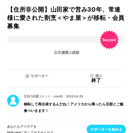
【住所非公開】山田家で営み30年、常連
様に愛された割烹＜やま屋＞が移転・会員
募集
応援購入総額
サポーター
残り
終了
注目の応援コメント
・
zun46
・
2025.04.29
移転して再出発するんだね！アメリカから帰ったら旦那とご飯
食べいきます！
あなたもアイデアを
サポーターを集める
Makuakeに出してみませんか？