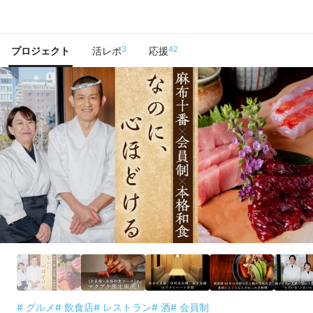
で手に入れよう
3
42
プロジェクト
活レポ
応援
# グルメ
# 飲食店
# レストラン
# 酒
# 会員制