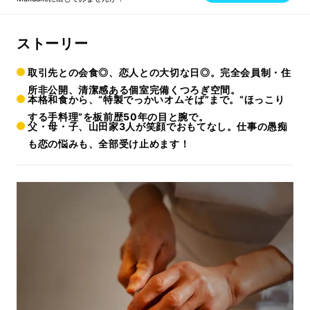
ストーリー
取引先との会食◎、恋人との大切な日◎。完全会員制・住
所非公開、清潔感ある個室完備くつろぎ空間。
本格和食から、“特製でっかいオムそば”まで。“ほっこり
する手料理”を板前歴50年の目と腕で。
父・母・子、山田家3人が笑顔でおもてなし。仕事の愚痴
も恋の悩みも、全部受け止めます！