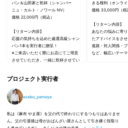
パン＆山田家と乾杯（シャンパー
きる権利（オンライ
ニュ・カルト・ノワール NV）
価格 33,000円（
価格 22,000円（税込）
【リターン内容】
【リターン内容】
あなたの悩みに寄り
応援の気持ちを込めた厳選高級シャン
たアドバイスをさせ
パン1本を実行者に贈呈！
進路・対人関係・プ
※ご来店いただく際にお店にてご用意
など、幅広いテーマ
させていただき、一緒に乾杯させてい
ただきます。
・オンラインでのご
は応援購入後に調整
プロジェクト実行者
このシャンパンは、サポーターからの
・丁寧にヒアリング
気持ちとして実行者に直接届けられま
バイスをお届けしま
す。
azabu_yamaya
あなたの応援が、プロジェクトの成功
お届け予定日：個別に
をさらに後押しします！
セージにてスケジュ
私は《麻布 やま屋》を父の代で終わりにするつもりはありませ
いただきます。
ん。父の引退後は母がおばんざい屋さんとして引き継ぐ段取り
【シャンパンの特徴】
※応援購入後、スタ
を進めていますし、さらにその後の未来 …
もっと見る