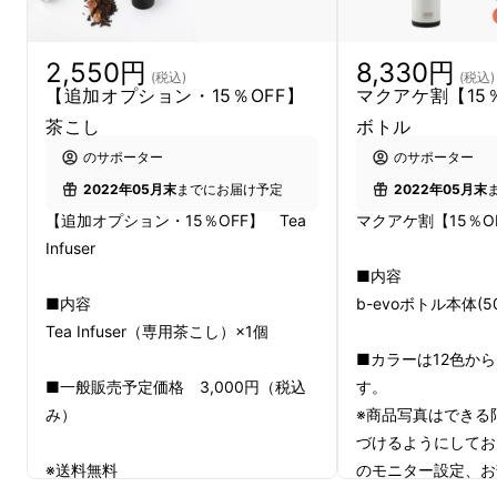
2,550円
8,330円
(税込)
(税込)
【追加オプション・15％OFF】
マクアケ割【15％
茶こし
ボトル
のサポーター
のサポーター
2022年05月末
までにお届け予定
2022年05月末
【追加オプション・15％OFF】 Tea
マクアケ割【15％OF
Infuser
■内容
■内容
b-evoボトル本体(5
※日本初：正規ルートでの販売が初です。
Tea Infuser（専用茶こし）×1個
■カラーは12色か
イタリアのボトルメーカーiDrinkは「ボトルの
■一般販売予定価格 3,000円（税込
す。
底が洗いにくい」、「中の汚れや匂いが気にな
み）
※商品写真はできる
る」、など様々なボトルの悩みを解決するため
づけるようにしてお
に研究を始めました。
※送料無料
のモニター設定、お