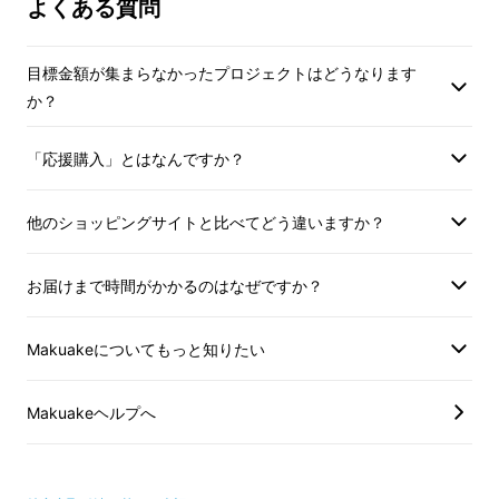
よくある質問
た。
・もう子供たちは大きいんですが、暖かそうだ
目標金額が集まらなかったプロジェクトはどうなります
な～と思って購入しました。。低身長ですがロ
か？
ングコート気になっていたので、届くのが楽し
みです。
「応援購入」とはなんですか？
・防寒ケープも購入してあるので、どうするか
他のショッピングサイトと比べてどう違いますか？
すごく悩みましたが、夫婦で使えるので買いま
した。届くのが楽しみデス。
お届けまで時間がかかるのはなぜですか？
・袖繰りのゆったりしたコートが欲しくて購入
Makuakeについてもっと知りたい
に踏み切りました！
Makuakeヘルプへ
・抱っこ紐、マウンテンパーカーを愛用してい
ます！買って本当に良かった商品です。夫婦で