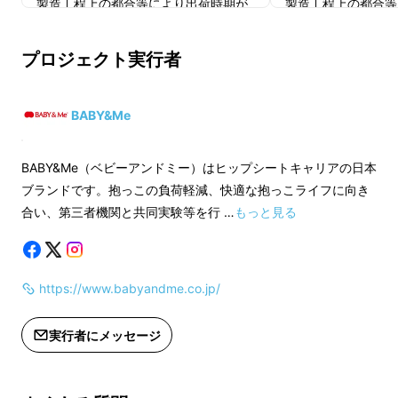
製造工程上の都合等により出荷時期が
製造工程上の都合等
お手入れも簡単。 また、幅広い体型の方に着
遅れる場合があります。
遅れる場合がありま
用いただけるよう、オーバーサイズにデザイン
プロジェクト実行者
しており、パパママ兼用・出産前のアウターと
しても着こなせます。
BABY&Me
BABY&Me（ベビーアンドミー）はヒップシートキャリアの日本
ブランドです。抱っこの負荷軽減、快適な抱っこライフに向き
合い、第三者機関と共同実験等を行 …
もっと見る
https://www.babyandme.co.jp/
2023年9月に、初めて「ユニセックスロング
コート」をMakuakeにて実施したところ、大
実行者にメッセージ
変ご好評いただき、サポーター117人・181万円
の応援購入と応援メッセージをいただきまし