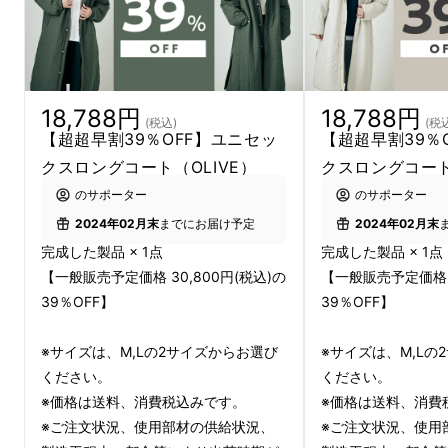
18,788円
18,788円
(税込)
(税
【超超早割39％OFF】ユニセッ
【超超早割39％
クスロングコート（OLIVE）
クスロングコート
のサポーター
のサポーター
2024年02月末
までにお届け予定
2024年02月末
完成した製品 × 1点
完成した製品 × 1点
【一般販売予定価格 30,800円(税込)の
【一般販売予定価格 3
付属のダッカー（赤ちゃんを覆う部分のカ
39％OFF】
39％OFF】
バー）を付けることで抱っこ紐を装着したまま
※サイズは、M,Lの2サイズからお選び
※サイズは、M,Lの
着ることができるコートです。 もちろん、
ください。
ください。
コートだけを着用して、普段使いにも大活躍。
※価格は送料、消費税込みです。
※価格は送料、消費
撥水に優れたMINOTECH®（ミノテック
®
）を
※ご注文状況、使用部材の供給状況、
※ご注文状況、使用
採用することで、気になる汚れもつきにくく、