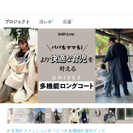
で手に入れよう
0
1
プロジェクト
活レポ
応援
# 衣類
# ファッション
# ベビー
# 多機能
# 便利グッズ