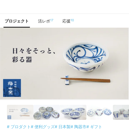
で手に入れよう
17
10
プロジェクト
活レポ
応援
# プロダクト
# 便利グッズ
# 日本製
# 陶器市
# ギフト