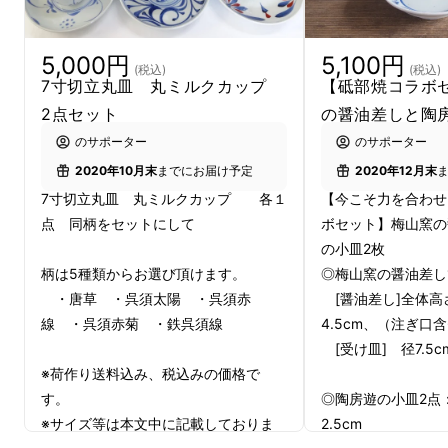
5,000円
5,100円
(税込)
(税込)
7寸切立丸皿 丸ミルクカップ
【砥部焼コラボ
2点セット
の醤油差しと陶
のサポーター
のサポーター
やや淡いトーンの白磁に呉須という絵の具を使
2020年10月末
までにお届け予定
2020年12月末
い、色をつけます。
7寸切立丸皿 丸ミルクカップ 各１
【今こそ力を合わせ
絵の具をつけ、一気に一筆書きのように描きま
点 同柄をセットにして
ボセット】梅山窯の
す。力強く、インパクトがあります。
の小皿2枚
呉須の色は最初茶色ですが、釉薬をかけ、
柄は5種類からお選び頂けます。
◎梅山窯の醤油差し
・唐草 ・呉須太陽 ・呉須赤
[醤油差し]全体高さ
1230度の窯で焼成すると、藍色に変わりま
線 ・呉須赤菊 ・鉄呉須線
4.5cm、（注ぎ口含6
す。
[受け皿] 径7.5c
※荷作り送料込み、税込みの価格で
す。
◎陶房遊の小皿2点：
※サイズ等は本文中に記載しておりま
2.5cm