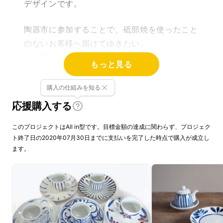
デザインです。
陶器市に参加することで、砥部焼を使ったこと
のないお客様へ届けてゆきたい。
『実用的工芸品』を知ってもらいたい。
もっと見る
購入の仕組みを知る
＜梅山窯の技法＞
応援購入する
円形のものはろくろに土をのせ、回転させて形
このプロジェクトはAll in型です。目標金額の達成に関わらず、プロジェク
ト終了日の2020年07月30日までに支払いを完了した時点で購入が成立し
を作り、角型のものなどは、鋳込み型と呼ばれ
ます。
る型に土を流し込んで形を作ります。