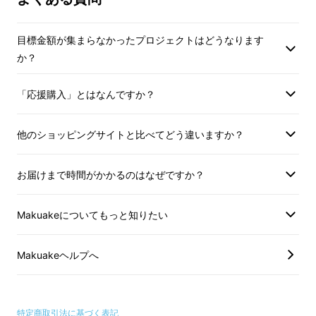
目標金額が集まらなかったプロジェクトはどうなります
① 7寸切立丸皿、丸ミルクカップ 2点セット
か？
☆朝食のセットにおすすめです
「応援購入」とはなんですか？
＜特徴＞
他のショッピングサイトと比べてどう違いますか？
◇7寸切立丸皿
縁が立ち上がっているので、ちょっとした汁物
お届けまで時間がかかるのはなぜですか？
にも使えます。野菜の盛り合わせ、パスタ、天
ぷら、炒め物、果物の盛り合わせなど、幅広く
Makuakeについてもっと知りたい
使えます。
◇丸ミルクカップ
取っ手も持ちやすく、口元が玉縁になっている
Makuakeヘルプへ
ので、口当たりが良く、飲みやすいです。厚み
があり、ミルク、コーヒーなど熱いものでも冷
めにくいです。
特定商取引法に基づく表記