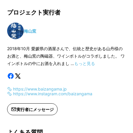
す。
※ひとつひとつ手作りのため、形・大
※プレゼントの箸置
プロジェクト実行者
きさ・絵付けの色合いなどが微妙に異
窯・陶房遊より1つ
なります。表示の画像やサイズと全く
※お礼のお手紙
同じではございませんので、ご了承く
梅山窯
ださい。
※こちらのセットは
※ご注文状況、使用部材の供給状況、
されます。
2018年10月 愛媛県の酒屋さんで、伝統と歴史がある山丹様の
製造工程上の都合等により出荷時期が
※税込、送料込価格
呉須の他に、釉薬の上に描く上絵として、赤、
お酒と、梅山窯の陶磁器、ワインボトルがコラボしました。 ワ
遅れる場合があります。
※手作り手描きのた
黄、黒、緑を使用している作品もあります。
インボトルの中にお酒を入れまし …
もっと見る
個体差がありますこ
い。
※ご注文状況、製造
https://www.baizangama.jp
より出荷時期が遅れ
https://www.instagram.com/baizangama
す。
実行者にメッセージ
よくある質問