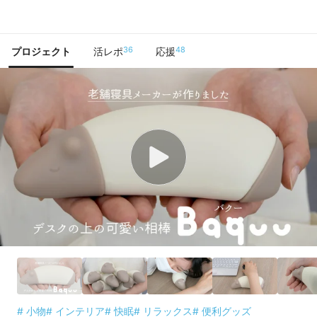
で手に入れよう
36
48
プロジェクト
活レポ
応援
# 小物
# インテリア
# 快眠
# リラックス
# 便利グッズ