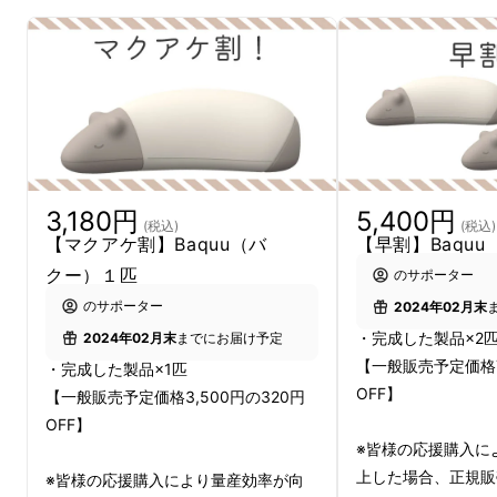
3,180円
5,400円
(税込)
(税込)
【マクアケ割】Baquu（バ
【早割】Baqu
クー）１匹
のサポーター
のサポーター
2024年02月末
・完成した製品×2
2024年02月末
までにお届け予定
【一般販売予定価格7,
・完成した製品×1匹
OFF】
【一般販売予定価格3,500円の320円
OFF】
※皆様の応援購入に
上した場合、正規販
※皆様の応援購入により量産効率が向