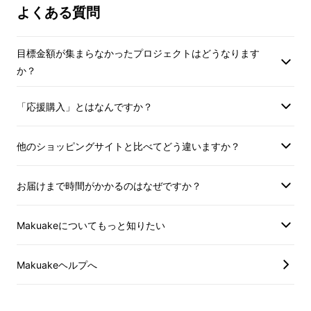
よくある質問
目標金額が集まらなかったプロジェクトはどうなります
か？
「応援購入」とはなんですか？
他のショッピングサイトと比べてどう違いますか？
生産は、世界に誇る日本の自動車産業の聖地・
愛知県に社を構えるカーシートメーカーが担
お届けまで時間がかかるのはなぜですか？
当。
Makuakeについてもっと知りたい
確かな技術力を備えた
職人による丁寧な手作業
と、
業界屈指レベルの大型設備
によるマシン技
術を組み合わせ、「国産だからこそ」のプレミ
Makuakeヘルプへ
アムな一脚が誕生します。