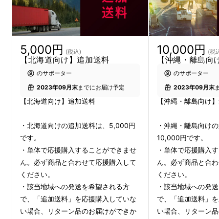
高い品質
と
美しいビジュアル
、そして何よりも
快適な座り心地
にとことんまでこだわった、
5,000円
10,000円
「国産ゲーミングチェア」です。
(税込)
(税
【北海道向け】追加送料
【沖縄・離島向
のサポーター
のサポーター
2023年09月末
までにお届け予定
2023年09月末
【北海道向け】追加送料
【沖縄・離島向け】
・北海道向けの追加送料は、5,000円
・沖縄・離島向けの
です。
10,000円です。
・単体で応援購入することができませ
・単体で応援購入す
ん。必ず商品と合わせて応援購入して
ん。必ず商品と合わ
ください。
ください。
・該当地域への発送を希望される方
・該当地域への発送
で、「追加送料」を応援購入していな
で、「追加送料」を
い場合、リターン品のお届けができか
い場合、リターン品