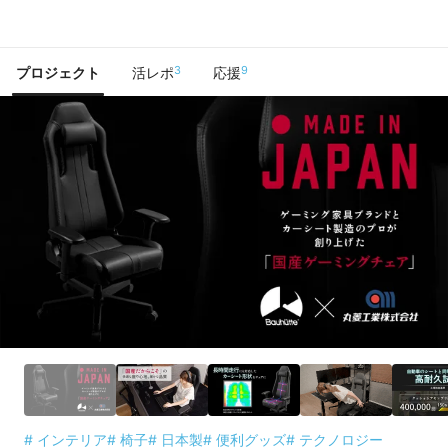
で手に入れよう
3
9
プロジェクト
活レポ
応援
# インテリア
# 椅子
# 日本製
# 便利グッズ
# テクノロジー