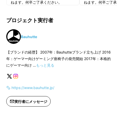
ねます。何卒ご了承ください。
ねます。何卒ご了承
※お届け予定日は仮のものです。応援
※お届け予定日は仮
購入いただいたリターンの納期にて対
購入いただいたリタ
プロジェクト実行者
応いたします。
応いたします。
ゲームプレイ
や
テレワーク
など、長時間座りっ
Bauhutte
ぱなしでのデスク作業をしっかりとサポートし
ます。
【ブランドの経歴】 2007年：Bauhutteブランド立ち上げ 2016
年：ゲーマー向けゲーミング座椅子の発売開始 2017年：本格的
にゲーマー向け …
もっと見る
https://www.bauhutte.jp/
実行者にメッセージ