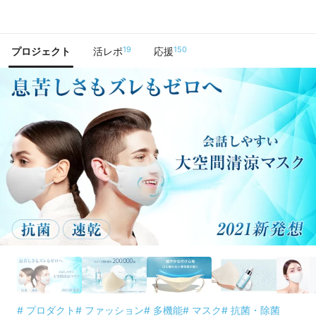
で手に入れよう
19
150
プロジェクト
活レポ
応援
# プロダクト
# ファッション
# 多機能
# マスク
# 抗菌・除菌