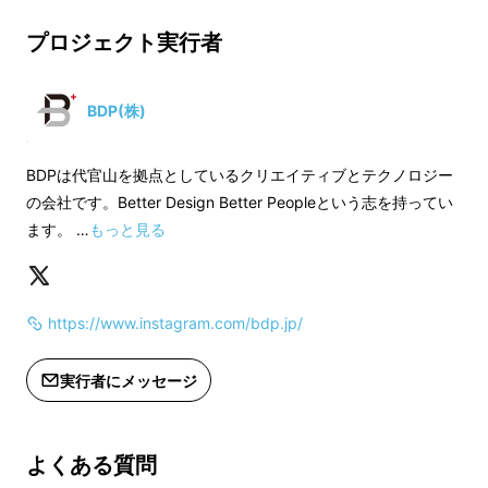
7月上旬より順次出荷いたします。
7月上旬より順次出
・7月上旬以後のご注文は8月1日より
・7月上旬以後のご
プロジェクト実行者
順次出荷いたします。
順次出荷いたします
※ゆうパケットorネコポス便でお届けし
※ゆうパケットor
BDP(株)
ます。
ます。
※ご注文確定後の、注文内容の変更に
※ご注文確定後の、
BDPは代官山を拠点としているクリエイティブとテクノロジー
は対応することが出来ません。
は対応することが出
の会社です。Better Design Better Peopleという志を持ってい
※製造時期・工程において色味が一部
※製造時期・工程に
ます。 …
もっと見る
変更になる場合がございます。
変更になる場合がご
※すべて手作業で作っているため、サ
※すべて手作業で作
イズが若干異なる場合がございます。
イズが若干異なる場
https://www.instagram.com/bdp.jp/
※ご注文状況により出荷時期が遅れる
※ご注文状況により
場合がございます。
場合がございます。
実行者にメッセージ
※モニター発色の具合により色合いが
※モニター発色の具
異なる場合がございます。
異なる場合がござい
上記をご了承の上、ご購入をお願いい
上記をご了承の上、
よくある質問
たします。
たします。