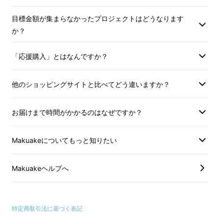
BDPはBetter Design Better Peopleを志すア
パレル、グラフィックデザイン会社です。大変
目標金額が集まらなかったプロジェクトはどうなります
か？
な状況の中、仕事で会話を必要とする人々を応
援したいという願いから第1弾会話しやすいマ
「応援購入」とはなんですか？
スクを開発しました。皆様のおかげで
目標金額
の18倍を達成
できました。心から感謝致しま
他のショッピングサイトと比べてどう違いますか？
す。
お届けまで時間がかかるのはなぜですか？
Makuakeについてもっと知りたい
Makuakeヘルプへ
多くのサポーター様から頂いた好評とご意見を
特定商取引法に基づく表記
もとに
大空間をキープしつつ極限まで軽やかな