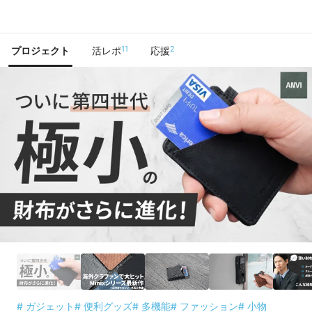
で手に入れよう
11
2
プロジェクト
活レポ
応援
# ガジェット
# 便利グッズ
# 多機能
# ファッション
# 小物