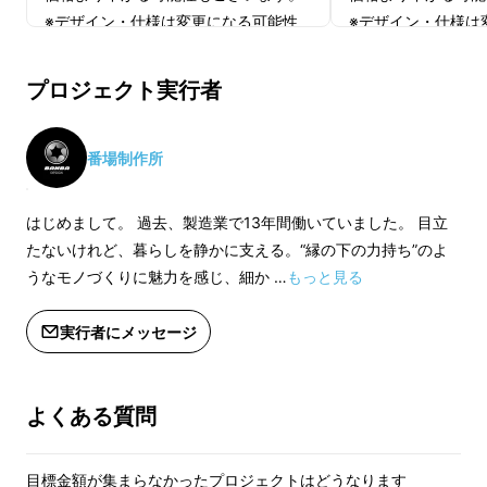
※デザイン・仕様は変更になる可能性
※デザイン・仕様は
もございます。ご了承ください。
もございます。ご了
※ご注文状況、使用部材の供給状況、
※ご注文状況、使用
プロジェクト実行者
製造工程上の都合等により出荷時期が
製造工程上の都合等
遅れる場合があります。
遅れる場合がありま
番場制作所
はじめまして。 過去、製造業で13年間働いていました。 目立
たないけれど、暮らしを静かに支える。“縁の下の力持ち”のよ
うなモノづくりに魅力を感じ、細か …
もっと見る
実行者にメッセージ
よくある質問
目標金額が集まらなかったプロジェクトはどうなります