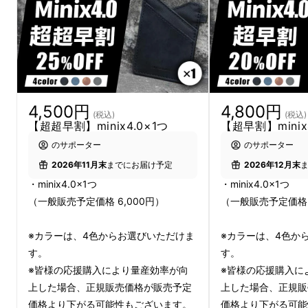
4,500円
4,800円
(税込)
(税込)
【超超早割】minix4.0×1つ
【超早割】minix
のサポーター
のサポーター
2026年11月末
までにお届け予定
2026年12月末
・minix4.0×1つ
・minix4.0×1つ
（一般販売予定価格 6,000円）
（一般販売予定価格 
もう、ポケットの膨らみに悩まない。
この薄さ、手に馴染む質感。すべてが、スマー
※カラーは、4色からお選びいただけま
※カラーは、4色か
ト。
す。
す。
小銭も、お札も。必要なすべてを、この中に。
※皆様の応援購入により量産効率が向
※皆様の応援購入に
※小さいので、どこのポケットに入れたか忘れ
上した場合、正規販売価格が販売予定
上した場合、正規販
ないようご注意ください
価格より下がる可能性もございます。
価格より下がる可能