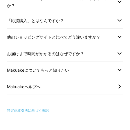
か？
「応援購入」とはなんですか？
キャッシュレス時代。財布を小さくしてみたけ
ど。。
他のショッピングサイトと比べてどう違いますか？
薄型財布。便利な面はもちろんあるけれど、結
お届けまで時間がかかるのはなぜですか？
局『何か』を妥協して使っている。。きっとそ
んな経験を持つ方は少なくないと思います。結
Makuakeについてもっと知りたい
局パンパンに詰め込んで、ズボンのポケットが
財布で膨らみ、シルエットが崩れるといったこ
Makuakeヘルプへ
とも。
日常の小さな違和感が、あなたのスマートさを
損なっていませんか？
特定商取引法に基づく表記
そんな妥協の日々は、もう終わりにしましょ
う。