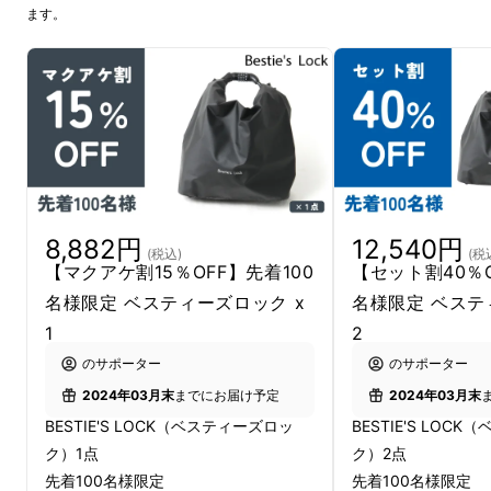
ます。
8,882円
12,540円
(税込)
(税
【マクアケ割15％OFF】先着100
【セット割40％O
名様限定 ベスティーズロック x
名様限定 ベステ
1
2
のサポーター
のサポーター
2024年03月末
までにお届け予定
2024年03月末
BESTIE'S LOCK（ベスティーズロッ
BESTIE'S LOC
ク）1点
ク）2点
先着100名様限定
先着100名様限定