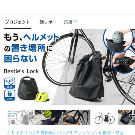
で手に入れよう
8
28
プロジェクト
活レポ
応援
# サイクリング
# 自転車
# バッグ
# ファッション
# 撥水・防水