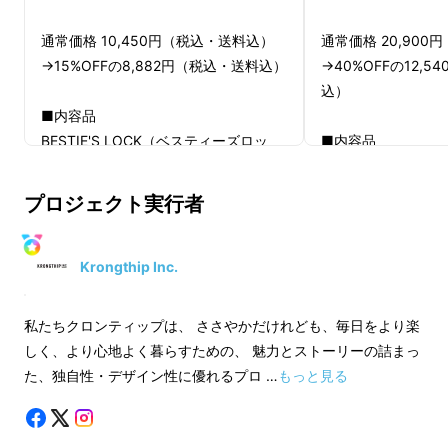
通常価格 10,450円（税込・送料込）
通常価格 20,90
→15%OFFの8,882円（税込・送料込）
→40%OFFの12,
込）
■内容品
BESTIE'S LOCK（ベスティーズロッ
■内容品
ク）1点
BESTIE'S LOC
ク）2点
プロジェクト実行者
※仕様・デザインについて、予告なく
変更になる場合がございます。あらか
※仕様・デザインに
じめご了承ください。
変更になる場合がご
Krongthip Inc.
※2024年3月末までにお届けの予定で
じめご了承ください
す。
※2024年3月末ま
私たちクロンティップは、 ささやかだけれども、毎日をより楽
※想定以上の応援購入を頂いた場合、
す。
しく、より心地よく暮らすための、 魅力とストーリーの詰まっ
お届けまでさらにお日にちを頂く場合
※想定以上の応援購
た、独自性・デザイン性に優れるプロ …
もっと見る
もございます。あらかじめご理解・ご
お届けまでさらにお
了承の程お願い致します。
もございます。あら
了承の程お願い致し