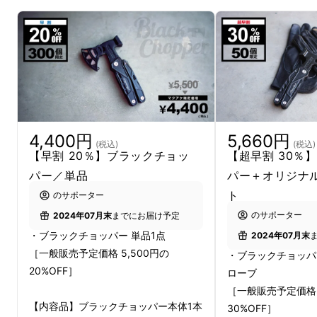
実際どのキャンプ場に行っても薪を販売してい
るところがほとんどで、キャンプ場販売や現地
調達などでも、薪を手に入れたときに必要にな
りがちな作業が「薪割り」です。
4,400円
5,660円
(税込)
(税込)
【早割 20％】ブラックチョッ
【超早割 30％
焚火台や薪ストーブなどのサイズに合わせた
パー／単品
パー＋オリジナ
り、火付を良くするために薪を小さくしたり
ト
のサポーター
と、手に入れた木材を割ったり・切ったりが必
のサポーター
2024年07月末
までにお届け予定
要になった時に「こまった！」という思いをし
・ブラックチョッパー 単品1点
2024年07月末
た人も多いのではないでしょうか。
［一般販売予定価格 5,500円の
・ブラックチョッパ
20%OFF］
ローブ
［一般販売予定価格 7
【内容品】ブラックチョッパー本体1本
30%OFF］