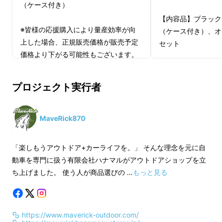
（ケース付き）
【内容品】ブラック
※皆様の応援購入により量産効率が向
（ケース付き）、オ
上した場合、正規販売価格が販売予定
セット
価格より下がる可能性もございます。
※デザイン・仕様は変更になる可能性
※皆様の応援購入に
もございます。ご了承ください。
上した場合、正規販
プロジェクト実行者
※ご注文状況、使用部材の供給状況、
価格より下がる可能
製造工程上の都合等により出荷時期が
そんな焚火台や薪ストーブ薪を使用する際に
※デザイン・仕様は
遅れる場合があります。
もございます。ご了
は、使用頻度が高くなる「斧」。
MaveRick870
※適格請求書発行事業者登録番号：あ
※ご注文状況、使用
り
製造工程上の都合等
斧だけではなく、ナイフやのこぎりなど「アウ
「楽しもうアウトドア+カーライフを。」 そんな理念を元に自
（適格請求書発行事業者登録番号の記
遅れる場合がありま
トドアであると便利な刃物類」は案外、多数あ
動車を専門に扱う有限会社ハナマルがアウトドアショップを立
載のあるインボイスが必要な場合は、
※適格請求書発行事
ち上げました。 使う人が商品選びの …
もっと見る
るものです。
Makuakeメッセージにて実行者に直接
り
お問合せください）
（適格請求書発行事
しかしそれを毎回持っていくのは意外と大変。
載のあるインボイス
https://www.maverick-outdoor.com/
大きさや重さだけでなく刃物という特性もあり
Makuakeメッセ