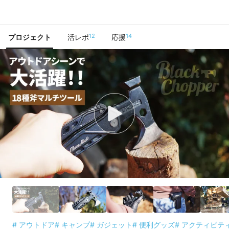
で手に入れよう
12
14
プロジェクト
活レポ
応援
# アウトドア
# キャンプ
# ガジェット
# 便利グッズ
# アクティビテ