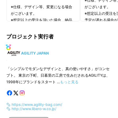
※仕様、デザイン等
※仕様、デザイン等、変更になる場合
がございます。
がございます。
※想定以上の受注を
※想定以上の受注を頂いた場合、納品
予定が遅れる場合が
予定が遅れる場合がございます。
※モニター上の色合
※モニター上の色合いと実際の革色が
異なる場合がござい
プロジェクト実行者
異なる場合がございます。
※革はその時のロッ
※革はその時のロットごとに風合いが
異なる為、色合いが
異なる為、色合いが変わります。
※2025年10月下
AGILITY JAPAN
※2025年10月下旬より、お申込み順に
発送のスタートを予
発送のスタートを予定しております。
「シンプルでモダンなデザインと、真の使いやすさ」がコンセ
インボイス（適格請
プト。 東京の下町、日暮里の工房で生みだされるAGILITYは、
1998年にブランドをスタート …
もっと見る
満員電車で邪魔になら
https://www.agility-bag.com/
ない薄いバッグ
http://www.libero-w.co.jp/