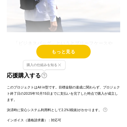
「ビジネスバッグ」というとブリーフケースや
ビジネスリュックなどがありますが、どちらも
もっと見る
「A4サイズ」
を基準に作られているかと思い
購入の仕組みを知る
ます。
応援購入する
しかしながら、最近のペーパーレス化の流れか
このプロジェクトはAll in型です。目標金額の達成に関わらず、プロジェク
ら「紙書類」を持ち歩かなくなったこともあ
ト終了日の2025年10月15日までに支払いを完了した時点で購入が成立し
り、必ずしもA4サイズのバッグが必要でない
ます。
方も増えてきているように感じます。
決済時に安心システム利用料として2.2%(税抜)がかかります。
インボイス（適格請求書）：対応可