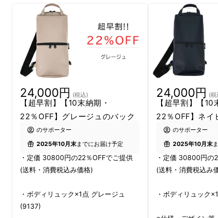
このような手ぶらに近い通勤スタイルをしてい
る、オフィスワーカーもいらっしゃるのではな
いでしょうか。
今回プロジェクトに挑戦する「ボディリュッ
24,000円
24,000円
ク」は
「手ぶら通勤」
がテーマの、リュックを
(税込)
(税
【超早割】【10末納期・
【超早割】【10
ベースにした3wayバッグです。
22％OFF】グレージュのバック
22％OFF】ネ
のサポーター
のサポーター
2025年10月末
までにお届け予定
2025年10月末
あなたの身軽な通勤を後押しします。
・定価 30800円の22％OFFでご提供
・定価 30800円の
(送料・消費税込み価格)
(送料・消費税込み価
・ボディリュック×1点 グレージュ
・ボディリュック×1点
(9137)