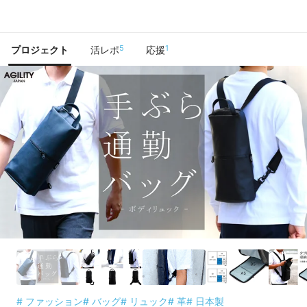
で手に入れよう
5
1
プロジェクト
活レポ
応援
# ファッション
# バッグ
# リュック
# 革
# 日本製