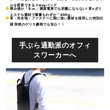
ルを変更できる３wayバッグ
厚み僅か「８㎝ 」満員電車でも邪魔にならない! 革×ポリ
エステル素材で重量もわずか「400g」
革・外生地・ファスナーに雨に強い素材を採用した特別仕
様 突然のゲリラ豪雨でも安心！！
手ぶら通勤派のオフィ
スワーカーへ