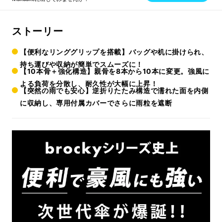
ストーリー
【便利なリンググリップを搭載】バッグや机に掛けられ、
持ち運びや収納が簡単でスムーズに！
【10本骨＋強化構造】親骨を8本から10本に変更。強風に
よる負荷を分散し、耐久性が大幅に上昇！
【突然の雨でも安心】逆折りたたみ構造で濡れた面を内側
に収納し、専用付属カバーでさらに雨粒を遮断