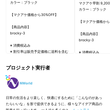
カラー：ブラック
・急な雨で開閉に手間取って濡れてし
マクアケ早割 9,200
カラー：ブラック
まう
【マクアケ価格から30%OFF】
・傘が小さすぎて雨が入り込む
【マクアケ価格から2
・持ち手部分が小さすぎて持ちにくい
【商品内容】
・傘をたたんでも残った雨粒で手が濡
brocky-3
【商品内容】
れてしまう
brocky-3
※ 消費税込み
※ 割引率は販売予定価格に送料を含む
※ 消費税込み
そんな時は
合計金額に対するものです。
※ 割引率は販売予
brockyが雨の日のお出かけを
※応援購入後のキャンセルはできませ
合計金額に対するも
プロジェクト実行者
快適に
サポートします！
ん。
※応援購入後のキャ
※デザイン・仕様は変更になる可能性
ん。
もございます。ご了承ください。
※デザイン・仕様は
NWorld
※ご注文状況、使用部材の供給状況、
もございます。ご了
製造工程上の都合等により出荷時期が
※ご注文状況、使用
日常の生活をより楽しく、快適にするために「こんなのがあっ
遅れる場合があります。
製造工程上の都合等
たらいいな」を形で提供できるように、様々なアイデア商品の
※皆様の応援購入により量産効率が向
遅れる場合がありま
販売を行っています。 一人でも多くのユ …
もっと見る