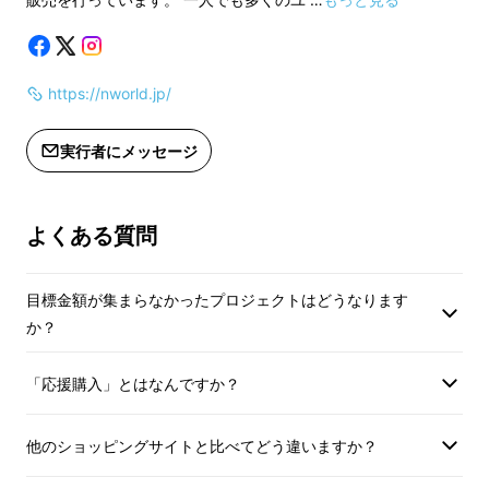
上した場合、正規販売価格が販売予定
※皆様の応援購入に
価格より下がる可能性もございます。
上した場合、正規販
※適格請求書発行事業者登録番号：あ
価格より下がる可能
https://nworld.jp/
り
※適格請求書発行事
（適格請求書発行事業者登録番号の記
り
載のあるインボイスが必要な場合は、
実行者にメッセージ
（適格請求書発行事
brocky - ブロッキーとは
Makuakeメッセージにて実行者に直接
載のあるインボイス
お問合せください）
Makuakeメッセ
よくある質問
お問合せください）
目標金額が集まらなかったプロジェクトはどうなります
か？
「応援購入」とはなんですか？
他のショッピングサイトと比べてどう違いますか？