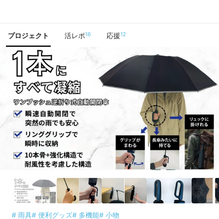
で手に入れよう
16
12
プロジェクト
活レポ
応援
# 雨具
# 便利グッズ
# 多機能
# 小物