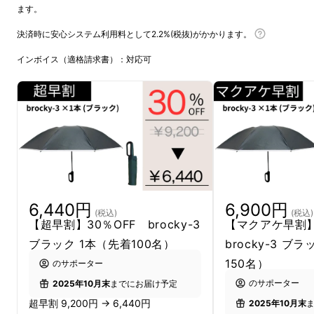
ます。
決済時に安心システム利用料として2.2%(税抜)がかかります。
・持ち歩くのが面倒
インボイス（適格請求書）：対応可
・長傘はカバンに入れるスペースがな
いし、かさばる
・電車やお店についつい忘れてしまう
6,440円
6,900円
(税込)
(税込)
【超早割】30％OFF brocky-3
【マクアケ早割】
ブラック 1本（先着100名）
brocky-3 ブ
150名）
のサポーター
のサポーター
2025年10月末
までにお届け予定
超早割 9,200円 → 6,440円
2025年10月末