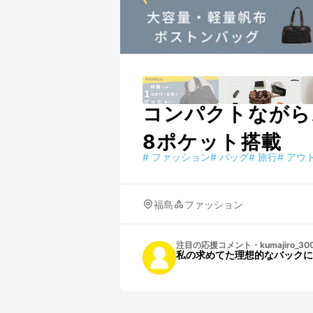
コンパクトながら
8ポケット搭載
#
ファッション
#
バッグ
#
旅行
#
アウ
福島
ファッション
注目の応援コメント
・
kumajiro_30
私の求めてた理想的なバックに