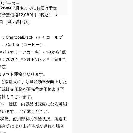
サポーター
026年03月末
までにお届け予定
予定価格12,980円（税込） →
54円（税・送料込）
：CharcoalBlack（チャコールブ
、Coffee（コーヒー）、
eKhaki（オリーブカーキ）の中から1点
：2026年月2月下旬～3月下旬まで
予定
送はヤマト運輸となります。
の応援購入により量産効率が向上した
正規販売価格が販売予定価格より下
能性もございます。
イン・仕様・内容品は変更になる可能
ざいます。ご了承ください。
文状況、使用部材の供給状況、製造工
都合等により出荷時期が遅れる場合