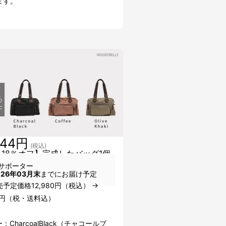
ます。
644円
(税込)
 18％オフ】完成したバッグ1個
サポーター
026年03月末
までにお届け予定
予定価格12,980円（税込） →
44円（税・送料込）
：CharcoalBlack（チャコールブ