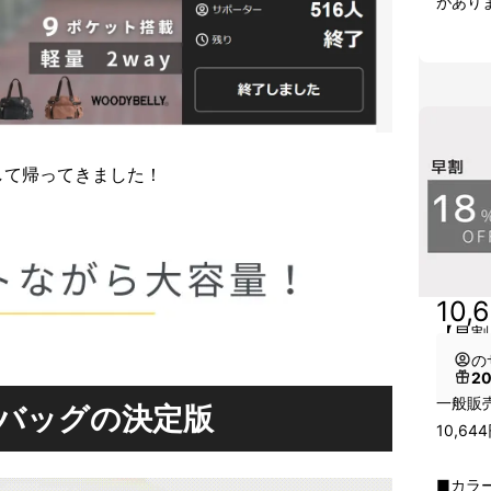
があり
して帰ってきました！
10,
【早割
の
2
一般販売
バッグの決定版
10,6
■カラー