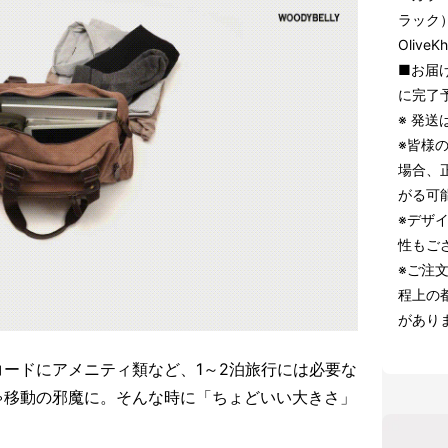
ラック）
Oliv
■お届け
に完了
※ 発
※皆様
場合、
がる可
※デザ
性もご
※ご注
程上の
があり
ードにアメニティ類など、1～2泊旅行には必要な
ゃ移動の邪魔に。そんな時に「ちょどいい大きさ」