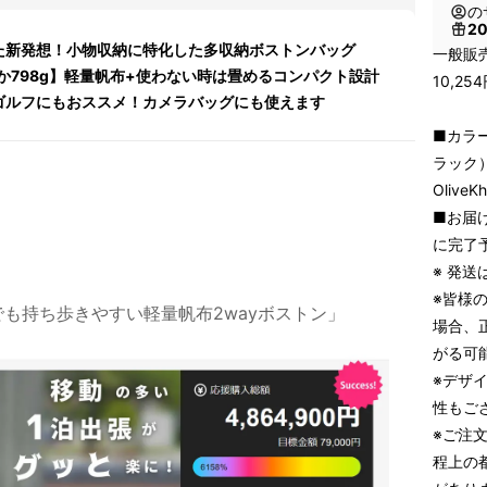
の
2
た新発想！小物収納に特化した多収納ボストンバッグ
一般販売
か798g】軽量帆布+使わない時は畳めるコンパクト設計
10,2
ゴルフにもおススメ！カメラバッグにも使えます
■カラー
ラック）
Oliv
■お届け
に完了
※ 発
※皆様
も持ち歩きやすい軽量帆布2wayボストン」
場合、
がる可
※デザ
性もご
※ご注
程上の