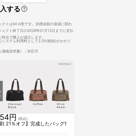
購入する
クトはAll in型です。目標金額の達成に関わ
ェクト終了日の2026年01月12日までに支払
た時点で購入が成立します。
システム利用料として2.2%(税抜)がかかり
（適格請求書）：対応可
254円
(税込)
割 21％オフ】完成したバッグ1