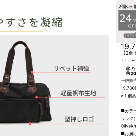
19,
【2個
バッグ
の
2
一般販売
19,7
※１個あ
■カラー
ラック）
Oliv
■お届け