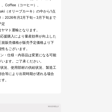
、Coffee（コーヒー）、
eKhaki（オリーブカーキ）の中から1点
：2026年月2月下旬～3月下旬まで
予定
送はヤマト運輸となります。
の応援購入により量産効率が向上した
正規販売価格が販売予定価格より下
能性もございます。
イン・仕様・内容品は変更になる可能
ざいます。ご了承ください。
文状況、使用部材の供給状況、製造工
都合等により出荷時期が遅れる場合
ます。