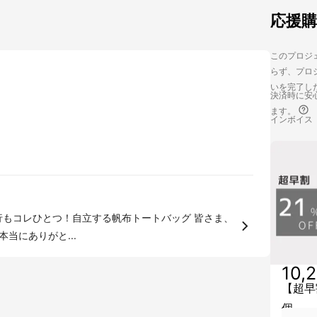
応援
このプロジェ
らず、プロジ
いを完了し
決済時に安心
ます。
インボイス
コレひとつ！自立する帆布トートバッグ 皆さま、
本当にありがと...
10,
【超早
個