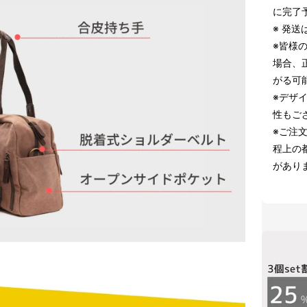
に完了
※ 発
※皆様
場合、
がる可
※デザ
性もご
※ご注
程上の
があり