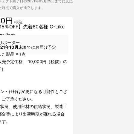
ェクト終了日の2021年09月29日までに支払
た時点で購入が成立します。
50円
(税込)
5％OFF】先着60名様 C-Like
m×1set
サポーター
021年10月末
までにお届け予定
た製品 × 1点
売予定価格 10,000円（税抜）の
F］
イン・仕様は変更になる可能性もござ
。ご了承ください。
文状況、使用部材の供給状況、製造工
都合等により出荷時期が遅れる場合
ます。