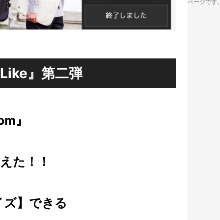
ページです
-Like』第二弾
tom』
考えた！！
イズ】できる