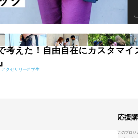
で考えた！自由自在にカスタマイ
』
アクセサリー
#
学生
応援
このプロジェ