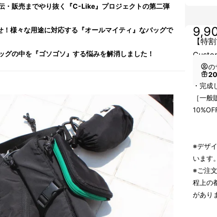
・販売までやり抜く『C-Like』プロジェクトの第二弾
9,9
わせ！様々な用途に対応する『オールマイティ』なバッグで
【特割1
ッグの中を『ゴソゴソ』する悩みを解消しました！
Custo
の
2
・完成し
［一般販
10%OF
※デザ
います
※ご注
程上の
があり