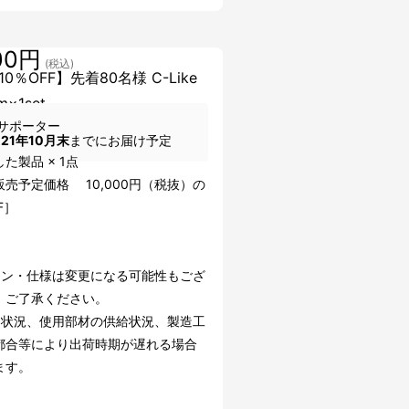
00円
(税込)
0％OFF】先着80名様 C-Like
m×1set
サポーター
021年10月末
までにお届け予定
た製品 × 1点
売予定価格 10,000円（税抜）の
F］
イン・仕様は変更になる可能性もござ
。ご了承ください。
文状況、使用部材の供給状況、製造工
都合等により出荷時期が遅れる場合
ます。