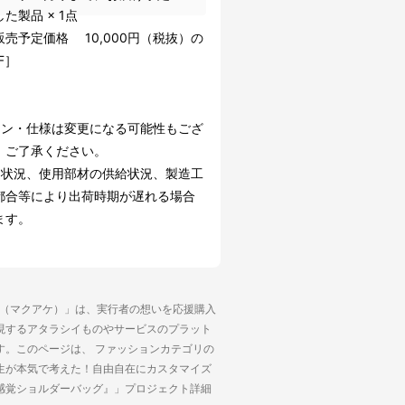
た製品 × 1点
売予定価格 10,000円（税抜）の
F］
イン・仕様は変更になる可能性もござ
。ご了承ください。
文状況、使用部材の供給状況、製造工
都合等により出荷時期が遅れる場合
ます。
ke（マクアケ）」は、実行者の想いを応援購入
現するアタラシイものやサービスのプラット
す。このページは、 ファッションカテゴリの
生が本気で考えた！自由自在にカスタマイズ
感覚ショルダーバッグ』」プロジェクト詳細