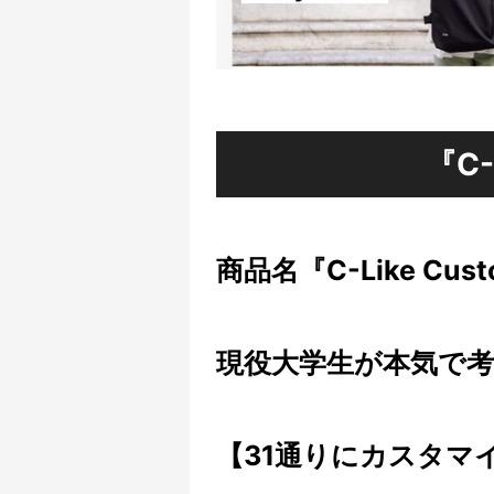
『C
商品名
『C-Like Cus
現役大学生が本気で
【31通りにカスタマ