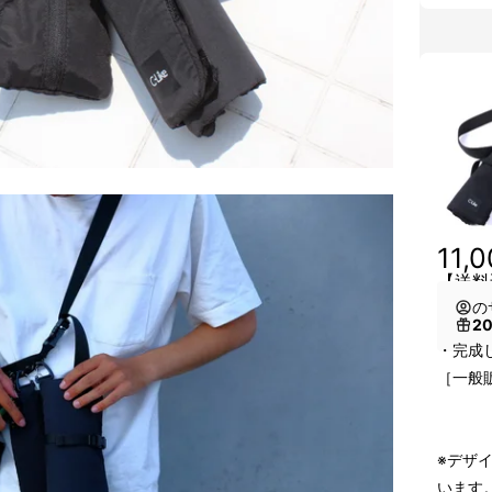
11,
【送料込
の
2
・完成し
［一般販
※デザ
います