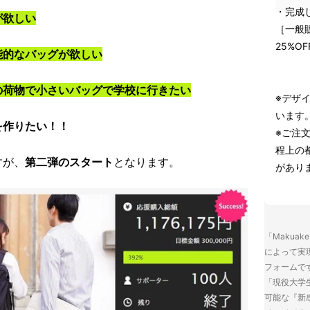
・完成し
が欲しい
［一般販
25%OF
能的なバッグが欲しい
の荷物で小さいバッグで学校に行きたい
※デザ
います
を作りたい！！
※ご注
程上の
すが、
第二弾のスタート
となります。
があり
「Makua
によって実
フォームで
「現役大学
可能な『新