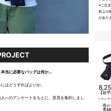
※ご注
程上の
があり
PROJECT
ま本当に必要なバッグは何か…
るにはどうすればよいか。
8,2
【超早
の人へのアンケートをもとに、意見を集約しまし
Like 
の
2