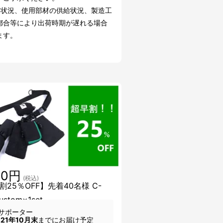
文状況、使用部材の供給状況、製造工
都合等により出荷時期が遅れる場合
ます。
50円
(税込)
割25％OFF】先着40名様 C-
Custom×1set
サポーター
021年10月末
までにお届け予定