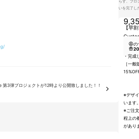
らず、プロジ
いを完了し
9,3
【早割1
Custo
の
ag/
2
・完成し
［一般販
15%OF
※デザ
います
※ご注
程上の
があり