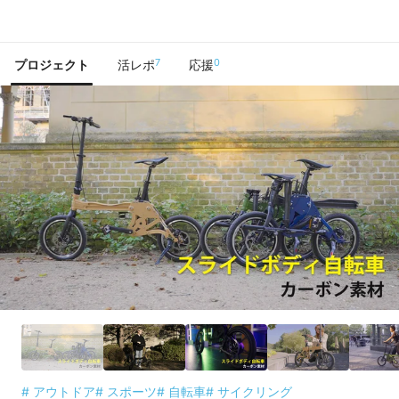
で手に入れよう
7
0
プロジェクト
活レポ
応援
# アウトドア
# スポーツ
# 自転車
# サイクリング