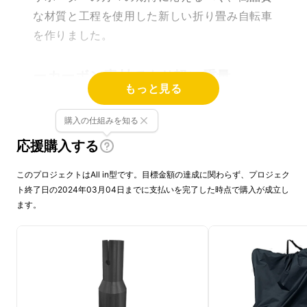
な材質と工程を使用した新しい折り畳み自転車
を作りました。
ーカーボン素材でより軽い重量
もっと見る
ー身長の高い方でも十分に楽しめるこ
購入の仕組みを知る
とができる大き目のサイズ
応援購入する
このプロジェクトはAll in型です。目標金額の達成に関わらず、プロジェク
ー折り畳んだ際の体積はさらに小さく
ト終了日の2024年03月04日までに支払いを完了した時点で購入が成立し
ます。
ーより多彩な製品カラー
アップグレードされた
「C-POP-CYCLE」
を
サポーターの皆様にご紹介いたします！