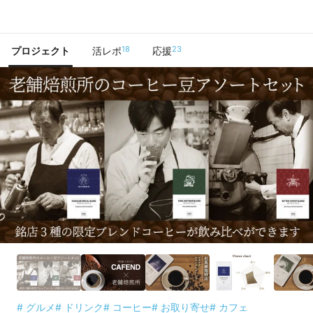
で手に入れよう
18
23
プロジェクト
活レポ
応援
# グルメ
# ドリンク
# コーヒー
# お取り寄せ
# カフェ