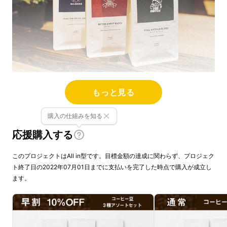
もっと見る
昨今のサードウェーブと言われるスペシャル
購入の仕組みを知る
ティコーヒーも美味しいですが、日本にコー
応援購入する
ヒーが到来してから続く昔ながらの美味しい味
とはどんなものなのか？
このプロジェクトはAll in型です。目標金額の達成に関わらず、プロジェク
ト終了日の2022年07月01日までに支払いを完了した時点で購入が成立し
そんな素朴な疑問から今回お届けする
ます。
MAKUAKE限定のスペシャルなコーヒー豆のア
ソートセットが誕生しました。