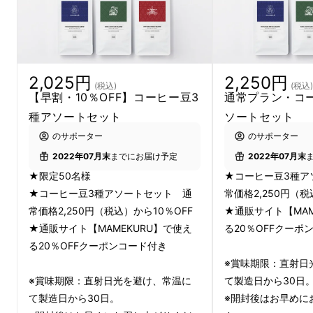
今回のみMAKUAKE限定で、皆様に特別なコー
ヒー豆アソートセットをお贈りいたします。
この企画のためだけに焙煎されたオリジナル
コーヒーを楽しんでいただける、特別なコー
2,025円
2,250円
(税込)
(税込)
【早割・10％OFF】コーヒー豆3
通常プラン・コ
ヒー豆のアソートセットとなりますので、ぜひ
種アソートセット
ソートセット
この機会をお見逃しなく！
のサポーター
のサポーター
2022年07月末
までにお届け予定
2022年07月末
★限定50名様
★コーヒー豆3種ア
★コーヒー豆3種アソートセット 通
常価格2,250円（税
常価格2,250円（税込）から10％OFF
★通販サイト【MAM
★通販サイト【MAMEKURU】で使え
る20％OFFクーポ
る20％OFFクーポンコード付き
※賞味期限：直射日
※賞味期限：直射日光を避け、常温に
て製造日から30日
て製造日から30日。
※開封後はお早めに