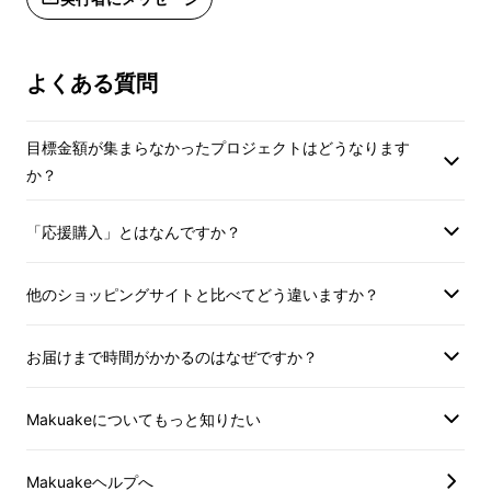
赤外線レンズ搭載で、
暗い環境でも鮮
明に記録
できます。夜間の車内映像も
よくある質問
赤外線ライトの照射でこんなにハッキ
リと撮影できます！
目標金額が集まらなかったプロジェクトはどうなります
か？
※赤外線モデル
「応援購入」とはなんですか？
他のショッピングサイトと比べてどう違いますか？
お届けまで時間がかかるのはなぜですか？
Makuakeについてもっと知りたい
Makuakeヘルプへ