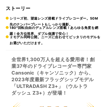
ストーリー
シリーズ初、望遠レンズ搭載ドライブレコーダー。50M
先のナンバープレートもしっかり撮影。
180°回転自由のデュアルレンズ搭載！あらゆる角度を網
羅！全方位視界、ダブル保護で安心！
２モデル同時公開。ニーズに合わせてピッタリのモデルを
お選びいただけます。
全世界
1,300万人を超える愛用者
！
創
業37年
のドライブレコーダー専門家
Cansonic（キャンソニック）から、
2023年度最新フラッグシップモデル
「ULTRADASH Z3+」（ウルトラ
ダッシュ Z3+）が登場！