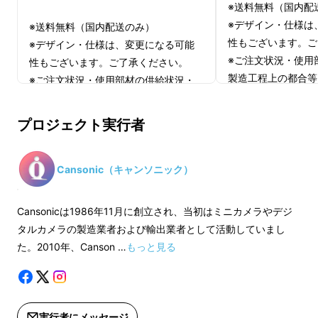
※送料無料（国内配
しっかり撮影
できるため、夜間の安全
※デザイン・仕様は
※送料無料（国内配送のみ）
運転や「あおり運転」の証拠撮影にも
性もございます。ご
※デザイン・仕様は、変更になる可能
ピッタリ！！
※ご注文状況・使用
性もございます。ご了承ください。
製造工程上の都合等
※ご注文状況・使用部材の供給状況・
が遅れる場合があり
製造工程上の都合等により、出荷時期
※皆様の応援購入に
※望遠レンズモデル
が遅れる場合があります。
プロジェクト実行者
上した場合、正規販
※皆様の応援購入により量産効率が向
価格より下がる可能
上した場合、正規販売価格が販売予定
価格より下がる可能性もございます。
Cansonic（キャンソニック）
Cansonicは1986年11月に創立され、当初はミニカメラやデジ
タルカメラの製造業者および輸出業者として活動していまし
た。2010年、Canson …
もっと見る
実行者にメッセージ