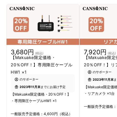
前例のないダブルレンズを実現した安
心サポート。
180度回転する2つのレ
ンズが同時に録画
し、車内と車外の全
方位をカバー。
3,680円
7,920円
(税込)
(税込)
【Makuake限定価格・
【Makuake限
20％OFF！】専用降圧ケーブル
20％OFF！】リ
HW1 ×1
のサポーター
のサポーター
2023年11月末
ま
【Makuake限定価
2023年11月末
までにお届け予定
・リアカメラ ×1台
【Makuake限定価格・20％OFF！】
・専用降圧ケーブルHW1 ×1
一般販売予定価格：9
一般販売予定価格：4,600円（税込）
50メートル先のナンバープレートも