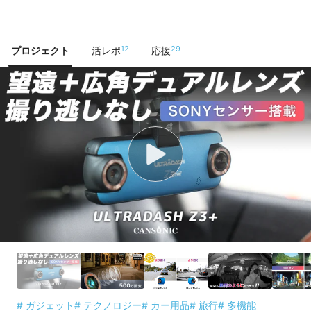
で手に入れよう
12
29
プロジェクト
活レポ
応援
# ガジェット
# テクノロジー
# カー用品
# 旅行
# 多機能