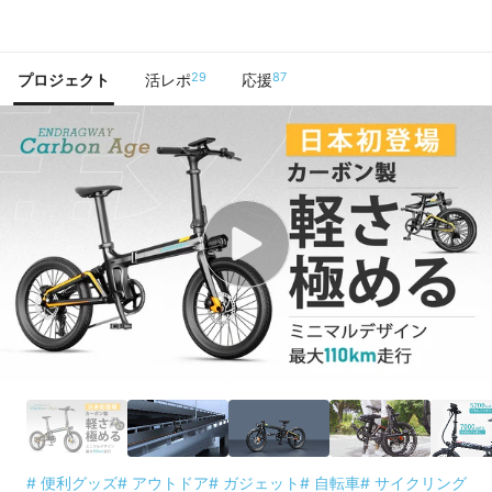
で手に入れよう
29
87
プロジェクト
活レポ
応援
# 便利グッズ
# アウトドア
# ガジェット
# 自転車
# サイクリング