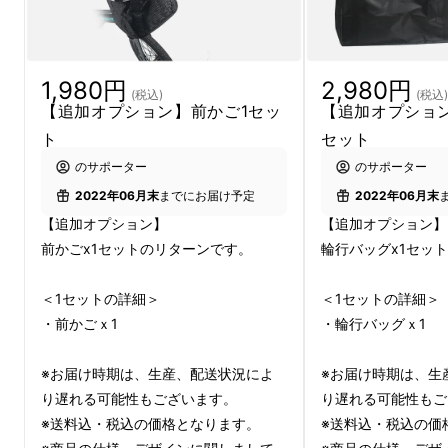
めてという意味です。
スポーツカーにも使われている
カーボン
をフ
1,980円
2,980円
(税込)
(税込)
レームに採用。
【追加オプション】前かご1セッ
【追加オプショ
約15.5kgと軽量で丈夫！
輪行して自由な自転
ト
セット
車旅を楽しもう！
のサポーター
のサポーター
2022年06月末
までにお届け予定
2022年06月末
【追加オプション】
【追加オプション】
前かごx1セットのリターンです。
輪行バッグx1セッ
＜1セットの詳細＞
＜1セットの詳細＞
・前かごｘ1
・輪行バッグｘ1
※お届け時期は、生産、配送状況によ
※お届け時期は、生
り遅れる可能性もございます。
り遅れる可能性もご
※送料込・税込の価格となります。
※送料込・税込の価