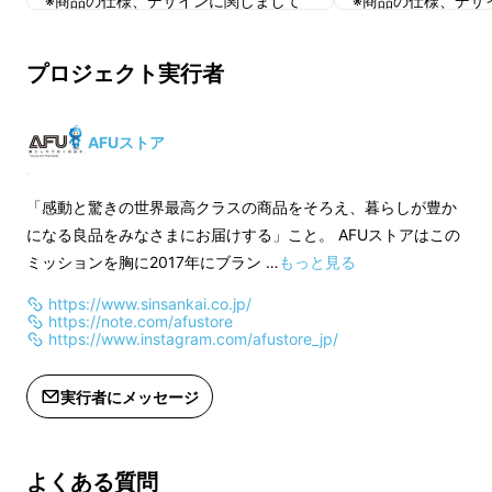
※商品の仕様、デザインに関しまして
※商品の仕様、デザ
は一部変更になる可能性もございま
は一部変更になる可
無駄な配線を最小限にした
ミニマルデザイン。
す。ご了承ください。
す。ご了承ください
プロジェクト実行者
AFUストア
「感動と驚きの世界最高クラスの商品をそろえ、暮らしが豊か
になる良品をみなさまにお届けする」こと。 AFUストアはこの
ミッションを胸に2017年にブラン …
もっと見る
https://www.sinsankai.co.jp/
https://note.com/afustore
https://www.instagram.com/afustore_jp/
実行者にメッセージ
最大110km走行。
通勤や通学、アウトドアに
もおすすめ。
よくある質問