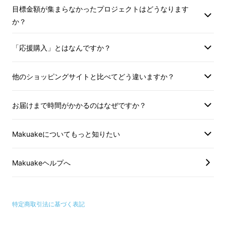
目標金額が集まらなかったプロジェクトはどうなります
か？
ユニフォームメーカーが作る、あったかヒート
ベストを是非お試しください！
「応援購入」とはなんですか？
他のショッピングサイトと比べてどう違いますか？
どこでもヒートベスト
お届けまで時間がかかるのはなぜですか？
のここがすごい！
Makuakeについてもっと知りたい
①シームレスファスナーポケット
Makuakeヘルプへ
かがんだり、座っている状況でも物が取り出し
やすく、中の物が落ちにくいようにポケットは
ファスナーポケットとなっています。縫い目の
特定商取引法に基づく表記
ライン上にポケットがあるため、目立ちすぎず