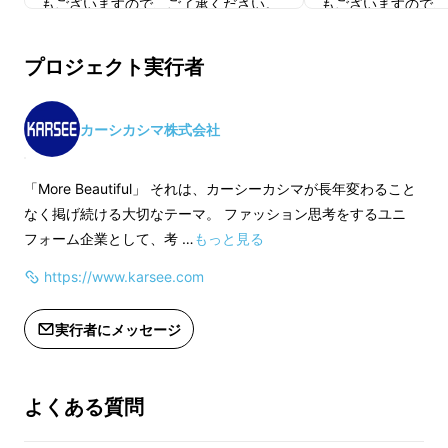
もございますので、ご了承ください。
もございますので、
季節の変わり目で肌寒くなってきたときのとっ
※ご注文状況、使用部材の供給状況、
※ご注文状況、使用
さの寒さ対策や、室内外での寒暖差でお困りの
製造工程上の都合等により出荷時期が
製造工程上の都合等
プロジェクト実行者
方も多いのではないでしょうか？
遅れる場合があります。
遅れる場合がありま
ビジネスシーンはもちろんのこと、通勤やプラ
カーシカシマ株式会社
イベートシーンなどでこれから
肌寒くなってき
た頃に大活躍すること間違いなし、ハイテク
「More Beautiful」 それは、カーシーカシマが長年変わること
あったかインナーベストの誕生です！
なく掲げ続ける大切なテーマ。 ファッション思考をするユニ
フォーム企業として、考 …
もっと見る
付属の『パッとヒーター（充電式バッテリー付
https://www.karsee.com
き）』は、スイッチで3段階の温度調節が出来
るようになっており、背中と腰の2ヶ所に付け
実行者にメッセージ
替えることが出来ます。
さらに、薄型設計なので着ぶくれすることなく
よくある質問
女性もすっきりと着られるデザインとなってい
ます。