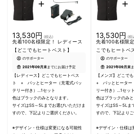
13,530円
13,530円
(税込)
(税
先着100名様限定！ レディース
先着100名様限
【どこでもヒートベスト】
こでもヒートベ
のサポーター
のサポーター
2021年09月末
までにお届け予定
2021年09月末
【レディース】どこでもヒートベス
【メンズ】どこで
ト + パッとヒーター（充電式バッ
+ パッとヒーター
テリー付き）…1セット
リー付き）…1セッ
今回、マクアケでは【どこでもヒートベスト】
色はブラックのみとなります。
色はブラックのみと
+『パッとヒーター（充電式バッテリー付
サイズはSS～5Lまでお選びいただけま
サイズはSS～5L
すので、下記よりご選択ください。
すので、下記よりご
き）』のセットをお値打ちな価格で販売いたし
ます！
※デザイン・仕様は変更になる可能性
※デザイン・仕様は