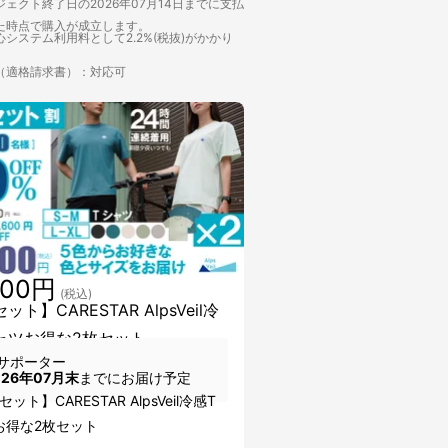
ェクト終了日の2026年07月14日までに支払
た時点で購入が成立します。
システム利用料として2.2%(税抜)がかかり
（適格請求書）：対応可
000円
(税込)
ット】CARESTAR AlpsVeil冷
ャツお得な2枚セット
サポーター
026年07月末
までにお届け予定
ット】CARESTAR AlpsVeil冷感T
お得な2枚セット