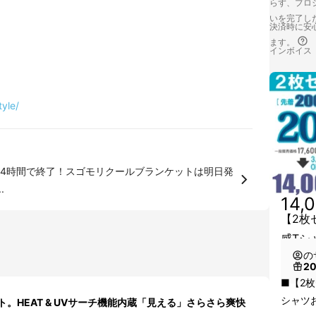
らず、プロジ
いを完了し
決済時に安心
ます。
インボイス
tyle/
4時間で終了！スゴモリクールブランケットは明日発
.
14,
【2枚セ
感Tシ
の
2
■【2枚セ
シャツ
。HEAT & UVサーチ機能内蔵「見える」さらさら爽快