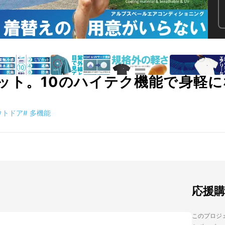
ット。10のハイテク機能で身軽
ウトドア
#
多機能
応援
このプロジェ