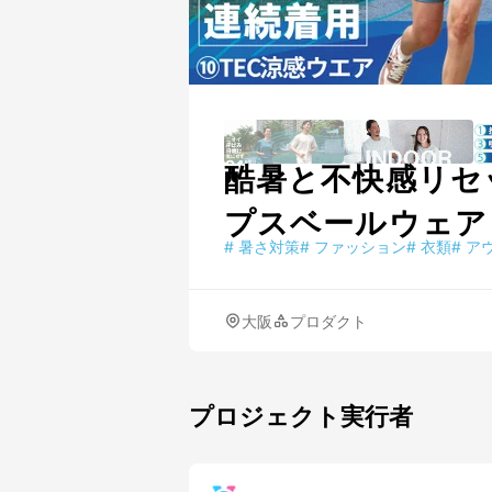
酷暑と不快感リセ
プスベールウェア
#
暑さ対策
#
ファッション
#
衣類
#
ア
大阪
プロダクト
プロジェクト実行者