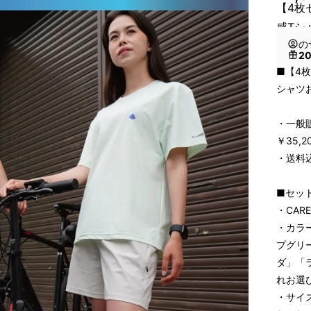
【4枚セ
感Tシ
の
2
■【4枚セ
シャツ
・一般
￥35,2
・送料
■セッ
・CARE
・カラ
プグリ
ダ」「
れお選
・サイズ