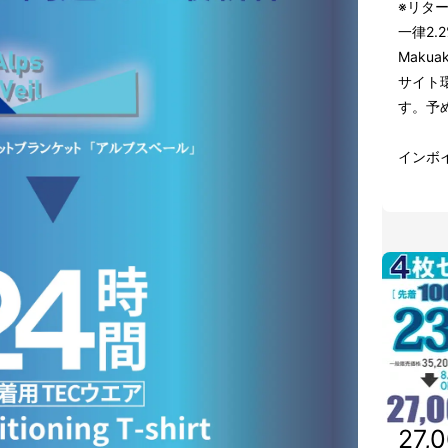
※リタ
一律2
Maku
サイト
す。予
インボ
27,