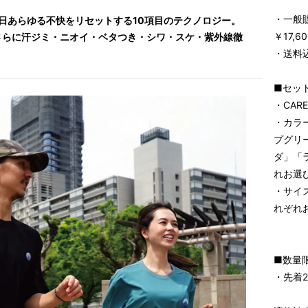
・一般
夏の1日あらゆる不快をリセットする10項目のテクノロジー。
￥17,6
さらに汗ジミ・ニオイ・ベタつき・シワ・スケ・紫外線徹
・送料
■セッ
・CARE
・カラ
プグリ
ダ」「
れお選
・サイズ
れぞれ
■数量
・先着2