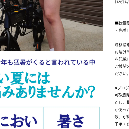
れぞれ
■数量
・先着1
適格請
お届け
を記載
ご希望
ださい
※プロ
※応援
だし、
があっ
数」が
了承く