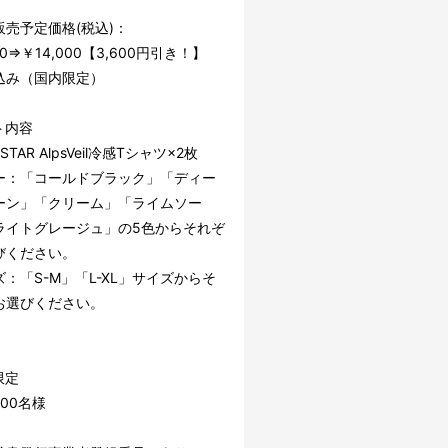
販売予定価格(税込)：
00⇒￥14,000【3,600円引き！】
込み（国内限定）
ト内容
STAR AlpsVeil冷感Tシャツ×2枚
ー：「コールドブラック」「ディー
ーン」「クリーム」「ライムソー
ライトグレージュ」の5色からそれぞ
びください。
：「S-M」「L-XL」サイズからそ
お選びください。
限定
00名様