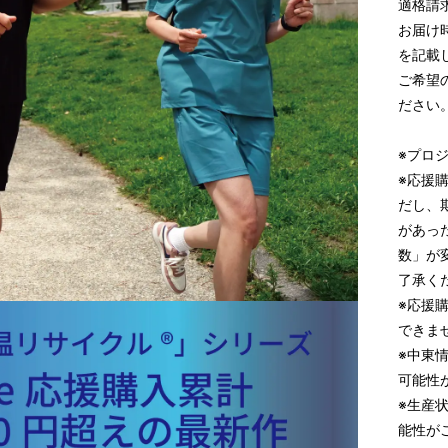
適格請
お届け
を記載
ご希望
ださい
※プロ
※応援
だし、
があっ
数」が
了承く
※応援
できま
※中東
可能性
※生産
能性が