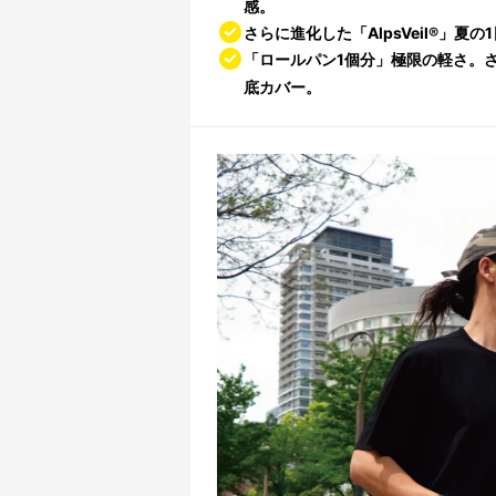
感。
さらに進化した「AlpsVeil®」
「ロールパン1個分」極限の軽さ。
底カバー。