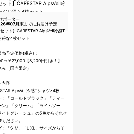
ット】CARESTAR AlpsVeil冷
ャツお得な4枚セット
サポーター
026年07月末
までにお届け予定
ット】CARESTAR AlpsVeil冷感T
お得な4枚セット
販売予定価格(税込)：
00⇒￥27,000【8,200円引き！】
込み（国内限定）
ト内容
STAR AlpsVeil冷感Tシャツ×4枚
ー：「コールドブラック」「ディー
ーン」「クリーム」「ライムソー
ライトグレージュ」の5色からそれぞ
びください。
：「S-M」「L-XL」サイズからそ