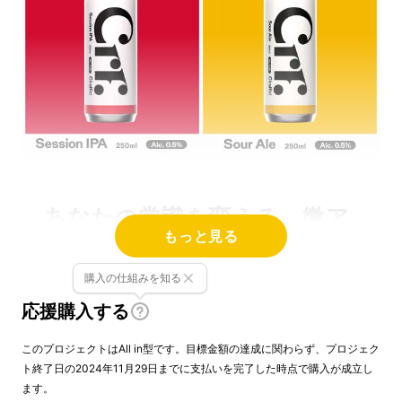
あなたの常識を変える、微ア
もっと見る
ルクラフトビール
購入の仕組みを知る
独自の製法でAlc１％以下に極限までこだわっ
応援購入する
た味わい、ビールとはいい意味で思えないスリ
ムなスタイルの缶。
このプロジェクトはAll in型です。目標金額の達成に関わらず、プロジェク
ト終了日の2024年11月29日までに支払いを完了した時点で購入が成立し
ます。
クラフトビールの味わいをシラフでどんなシー