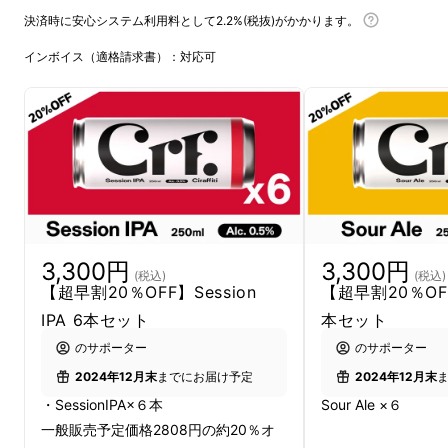
ンでも全力で楽しめる新たな選択肢の登場で
決済時に安心システム利用料として2.2%(税抜)がかかります。
す。
インボイス（適格請求書）：対応可
ノンアルでもお酒でも
ない微アルという新
ジャンル
3,300円
3,300円
(税込)
(税込)
【超早割20％OFF】Session
【超早割20％OFF
IPA 6本セット
本セット
微アルってご存じですか？
のサポーター
のサポーター
2024年12月末
までにお届け予定
2024年12月末
最近コンビニやスーパーなどで昔からあるノン
・SessionIPA×６本
Sour Ale ×６
アルコールビールに加えて新たに微アルという
一般販売予定価格2808円の約20％オ
ジャンルが登場していることをご存じでしょう