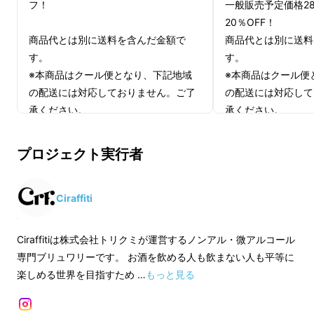
フ！
一般販売予定価格28
か。
20％OFF！
商品代とは別に送料を含んだ金額で
商品代とは別に送料
す。
す。
我々Ciraffiti（シラフィティ）が提案するの
※本商品はクール便となり、下記地域
※本商品はクール便
は、
独自の製造技術でビールと同様に発酵さ
の配送には対応しておりません。ご了
の配送には対応して
せ、香りから後味まで極限までこだわったアル
承ください。
承ください。
コール0.5％の微アルコールクラフトビールで
伊豆諸島：青ヶ島村（青ヶ島）・利島
伊豆諸島：青ヶ島村
す。
村（利島）・御蔵島村（御蔵島）・式
村（利島）・御蔵島
プロジェクト実行者
根島
根島
小笠原諸島：小笠原村（父島・母島・
小笠原諸島：小笠原
食事とのペアリングや休日のチルタイムなどの
硫黄島・南鳥島など）
硫黄島・南鳥島など
Ciraffiti
※皆様の応援購入により量産効率が向
※20歳未満のお客
穏やかな日常から、パーティーやキャンプなど
上した場合、正規販売価格が販売予定
だけません。
のアクティブなイベントシーンまでシラフで生
Ciraffitiは株式会社トリクミが運営するノンアル・微アルコール
価格より下がる可能性もございます。
活を彩る新しい選択肢を我々は提案します。
専門ブリュワリーです。 お酒を飲める人も飲まない人も平等に
※20歳未満のお客様はお買い求めいた
楽しめる世界を目指すため …
もっと見る
だけません。