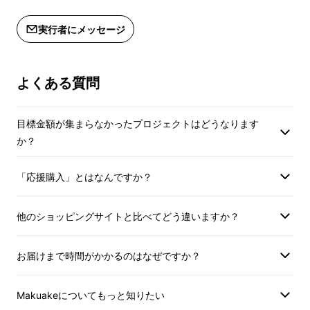
Alc1％以下「ノンア
実行者にメッセージ
ル・微アル専門」のク
ラフトドリンク醸造所
よくある質問
を設立
目標金額が集まらなかったプロジェクトはどうなります
か？
現在国内には大手のビール会社に加え、全国各
地に無数のクラフトビールブリュワリーがあり
「応援購入」とはなんですか？
ます。しかしノンアル・微アルコールビールは
大手やいくつかのブリュワリーが本命のビール
他のショッピングサイトと比べてどう違いますか？
づくりのかたわらで作ったものが大半です。味
も似たようなものが多く、海外のように多種多
お届けまで時間がかかるのはなぜですか？
様な選択肢が国内にはまだ存在しないのが現状
です。
Makuakeについてもっと知りたい