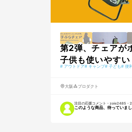
第2弾、チェアが
子供も使いやすい
#
アウトドア
#
キャンプ
#
子ども
#
便
大阪
プロダクト
注目の応援コメント
・
zoie2485
・
2
このような商品、待っていまし