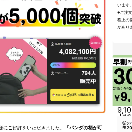
います
※ご注
程上の
があり
9,1
【早割
の
様にご好評をいただきました。
「パンダの柄が可
2