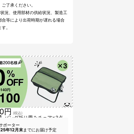
。ご了承ください。
文状況、使用部材の供給状況、製造工
都合等により出荷時期が遅れる場合
ます。
00円
(税込)
】パンダ折り畳みチェア×3点
サポーター
025年12月末
までにお届け予定