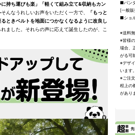
■パン
いに持ち運びも楽」「軽くて組み立て&収納もカン
[一般販
—
そんなうれしいお声をいただく一方で、
「もっと
■ショ
座るときベルトを地面につかなくなるように改良し
られました。それらの声に応えて誕生したのが、こ
※送料
※皆様
場合、
がる可
※デザ
います
※ご注
程上の
があり