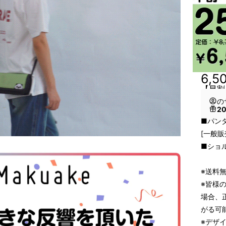
6,5
【早割
の
2
■パン
[一般販
■ショ
※送料
※皆様
場合、
がる可
※デザ