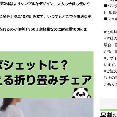
！第2弾はよりシンプルなデザイン、大人も子供も使いや
■パン
[一般販
に変身！簡単10秒組み立て、いつでもどこでも快適な座
■ショ
れるのが便利！350ｇ超軽量なのに耐荷重100kgま
※送料
※皆様
場合、
がる可
※デザ
います
※ご注
程上の
があり