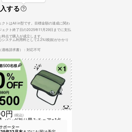
購入する
クトはAll in型です。目標金額の達成に関わ
ェクト終了日の2025年11月29日までに支払
た時点で購入が成立します。
システム利用料として2.2%(税抜)がかかり
（適格請求書）：対応不可
00円
(税込)
】パンダ折り畳みチェア×1点
サポーター
025年12月末
までにお届け予定