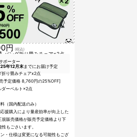
00円
(税込)
】パンダ折り畳みチェア×2点
サポーター
025年12月末
までにお届け予定
ダ折り畳みチェアx2点
売予定価格 8,760円の25%OFF]
ルダーベルト×2点
無料（国内配送のみ）
の応援購入により量産効率が向上した
正規販売価格が販売予定価格より下
能性もごさいます。
イン・仕様は変更になる可能性もござ