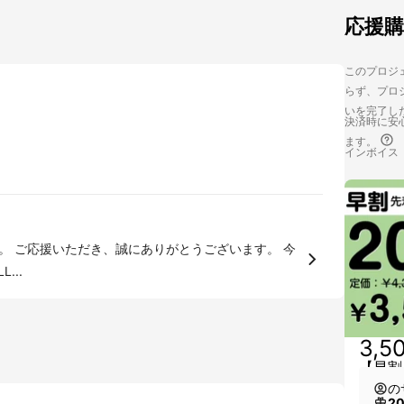
応援
このプロジェ
らず、プロジ
いを完了し
決済時に安心
ます。
インボイス
eです。 ご応援いただき、誠にありがとうございます。 今
...
3,5
【早割
の
2