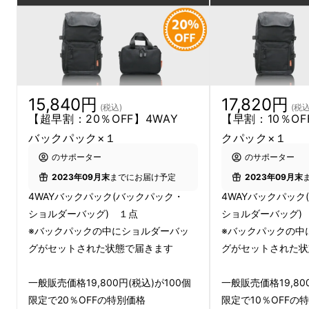
バックパックを使っていて1度はこんな思いを
したことはありませんか？
プロジェクト担当の私も広報担当と言う仕事柄
15,840円
17,820円
(税込)
(税込
「通常の出張荷物＋カメラ」
を持つ事も多く
【超早割：20％OFF】4WAY
【早割：10％OF
バックパック＋カメラバッグ
と言うスタイルも
バックパック×１
クパック×１
少なくありません。
のサポーター
のサポーター
2023年09月末
までにお届け予定
2023年09月末
しかし、移動中などはカメラバックは使わない
4WAYバックパック(バックパック・
4WAYバックパック
しホテルに着いたらバックパックが邪
ショルダーバッグ) １点
ショルダーバッグ)
魔・・・・と、
「荷物をどうやって持つか？」
※バックパックの中にショルダーバッ
※バックパックの中
は結構重要な悩みでした。
グがセットされた状態で届きます
グがセットされた状
そこで
【当社が働く人のための高機能なワーク
一般販売価格19,800円(税込)が100個
一般販売価格19,80
限定で20％OFFの特別価格
限定で10％OFFの
ウェアを作っている会社だからこそ持っている