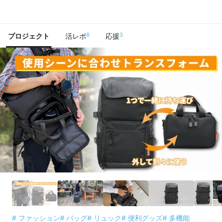
で手に入れよう
8
3
プロジェクト
活レポ
応援
# ファッション
# バッグ
# リュック
# 便利グッズ
# 多機能