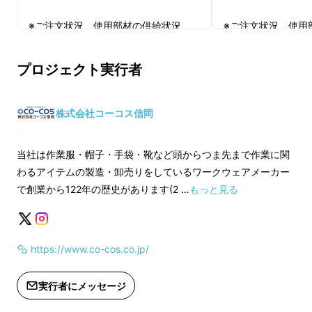
ノウハウを活かし、1つで何でもできるバッグ
※ご注文状況、使用部材の供給状況、
※ご注文状況、使用
を作ろう】
と開発を開始。
製造工程上の都合等により出荷時期が
製造工程上の都合等
遅れる場合があります。
遅れる場合がありま
■ホテルに着いたら身軽に動ける
プロジェクト実行者
■どんな物もスムーズに収納・取出し
株式会社コーコス信岡
■シンプルで男女・シーンを問わず使いやすい
当社は作業服・帽子・手袋・靴など頭からつま先まで作業に関
機能
わるアイテムの製造・卸売りをしているワークウェアメーカー
で創業から122年の歴史があります(2 …
もっと見る
を目指し試行錯誤を繰り返しました。
試作を2年
繰り返して
「2層式バックパックの
https://www.co-cos.co.jp/
インナーケースがショルダーバッグとして使え
る」と言う答えにたどり着きました。
実行者にメッセージ