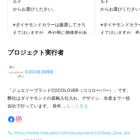
ルド
ルド
からお選びください。
からお選びください
※ダイヤモンドカラーは厳選してそろ
※ダイヤモンドカラ
えてはいますが、色や形に個体差があ
えてはいますが、色
ります。
ります。
ご覧いただく環境などにより掲載写真
ご覧いただく環境な
プロジェクト実行者
と違って見えることがあります。
と違って見えること
カラーはあくまでイメージとしてご覧
カラーはあくまでイ
ください。
ください。
COCOLOVER
波のようなカラーウェーヴはシンプルでスタン
ダードでひとつ持っていると、とても活躍しま
※ 地金素材はK10YG イエローゴールド
※ 地金素材はK10
「ジュエリーブランドCOCOLOVER（ココローバー）」です。
またはK10WG ホワイトゴールドとな
またはK10WG ホ
す
弊社はダイヤモンドの直輸入仕入れ、デザイン、生産まで一括
ります。
ります。
自社で行っています。 長年 …
もっと見る
色の移ろいによる芸術的な美しさ、色が徐々に
商品の不具合以外、お届け後の返品・
商品の不具合以外、
変化することで、静止していても「動き」を感
交換は承っておりませんので、あらか
交換は承っておりま
じさせるような美しさがあります。
https://www.makuake.com/ja/payment/cf/deep_blue_dia
じめご了承ください。
じめご了承ください