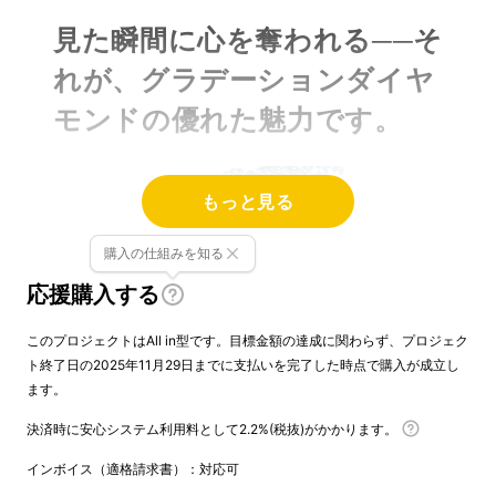
見た瞬間に心を奪われる──そ
れが、グラデーションダイヤ
モンドの優れた魅力です。
もっと見る
購入の仕組みを知る
応援購入する
このプロジェクトはAll in型です。目標金額の達成に関わらず、プロジェク
ト終了日の2025年11月29日までに支払いを完了した時点で購入が成立し
ます。
決済時に安心システム利用料として2.2%(税抜)がかかります。
インボイス（適格請求書）：対応可
地球から採掘した天然ダイヤモンドはいろいろ