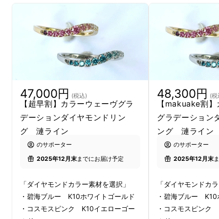
な条件化でさまざまなカラーを生み出していま
すが、それをグラデーションにしてそろえるこ
とは、なかなか数が少ないので非常に難しいこ
とです
今回は地球を掘ることがないラボで作られたダ
イヤモンドにより実現することができました
47,000円
48,300円
(税込)
(税
【超早割】カラーウェーヴグラ
【makuake割
長年、毎日ダイヤモンドを見ている熟練された
デーションダイヤモンドリン
グラデーション
プロが厳選して品質や色をそろえています
グ 漣ライン
ング 漣ライン
のサポーター
のサポーター
カラーウェーヴダイヤモンド
2025年12月末
までにお届け予定
2025年12月末
「ダイヤモンドカラー素材を選択」
「ダイヤモンドカラ
・碧海ブルー K10ホワイトゴールド
・碧海ブルー K1
・コスモスピンク K10イエローゴー
・コスモスピンク 