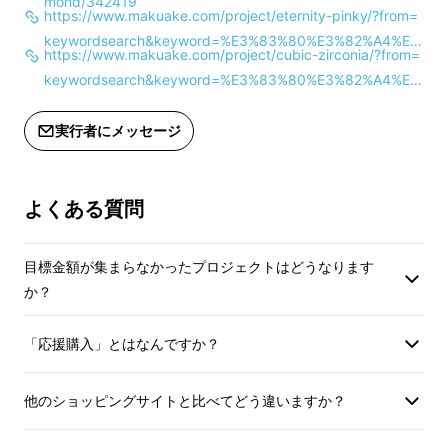
mond/342419
https://www.makuake.com/project/eternity-pinky/?from=
シーンや年代など気にせずに長くお使いいただ
インボイス（適格請求書）：対応可
インボイス（適格請
keywordsearch&keyword=%E3%83%80%E3%82%A4%E
けます
https://www.makuake.com/project/cubic-zirconia/?from=
3%83%A4%E3%83%A2%E3%83%B3%E3%83%89&disp_or
keywordsearch&keyword=%E3%83%80%E3%82%A4%E
der=22
3%83%A4%E3%83%A2%E3%83%B3%E3%83%89&disp_or
der=36
実行者にメッセージ
よくある質問
目標金額が集まらなかったプロジェクトはどうなります
か？
「応援購入」とはなんですか？
オススメポイント1
他のショッピングサイトと比べてどう違いますか？
熟練されたダイヤモンドのプロが輝きにプラス