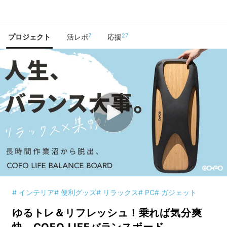
で手に入れよう
7
27
プロジェクト
活レポ
応援
# インテリア
# 便利グッズ
# リラックス
# PC
# ガジェット
ゆるトレ＆リフレッシュ！乗れば気分爽