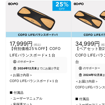
34,999円
17,999円
(税
(税込)
【ペアセット割2
【特別価格25％OFF】COFO
COFO LIFE
LIFEバランスボード×１台
台
のサポーター
のサポーター
2024年12月末
までにお届け予定
＜お届け内容＞
2024年12月末
COFO LIFEバランスボード×１台
＜お届け内容＞
COFO LIFEバラ
■ 付属品
頑張らないゆるトレ！
・ユーザーマニュアル
■ 付属品
・床保護マット
・ユーザーマニュア