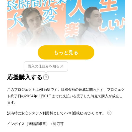
もっと見る
購入の仕組みを知る
応援購入する
このプロジェクトはAll in型です。目標金額の達成に関わらず、プロジェク
ト終了日の2024年11月01日までに支払いを完了した時点で購入が成立し
とにかくHAVE FUN！
ます。
決済時に安心システム利用料として2.2%(税抜)がかかります。
モヤモヤ撃退！乗れば不思議と表情が
インボイス（適格請求書）：対応可
緩む：）背筋もピーン！