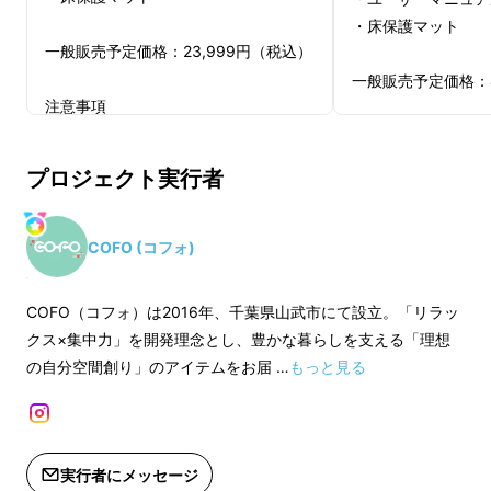
・床保護マット
「ながら」トレーニングで無意識に体
一般販売予定価格：23,999円（税込）
幹エクササイズ！
一般販売予定価格：4
注意事項
※送料無料（国内配送のみ）
注意事項
※デザイン・仕様は、変更になる可能
※送料無料（国内配
プロジェクト実行者
性もございます。ご了承ください。
※デザイン・仕様は
※ご注文状況・使用部材の供給状況・
性もございます。ご
製造工程上の都合等により、出荷時期
※ご注文状況・使用
COFO (コフォ)
が遅れる場合があります。
製造工程上の都合等
※皆様の応援購入により量産効率が向
が遅れる場合があり
COFO（コフォ）は2016年、千葉県山武市にて設立。「リラッ
上した場合、正規販売価格が販売予定
※皆様の応援購入に
クス×集中力」を開発理念とし、豊かな暮らしを支える「理想
価格より下がる可能性もございます。
上した場合、正規販
の自分空間創り」のアイテムをお届 …
もっと見る
※適格請求書発行事業者登録番号：あ
価格より下がる可能
COFO（コフォ）
は2016年、千葉県山武市に
り
※適格請求書発行事
て設立。20年以上リラクゼーション・セルフ
（適格請求書発行事業者登録番号の記
り
ケア製品に携わるプロダクトデザイナーを筆頭
載のあるインボイスが必要な場合は、
（適格請求書発行事
実行者にメッセージ
に、「最高水準の品質をリーズナブルな価格
Makuakeメッセージにて実行者に直接