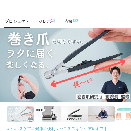
で手に入れよう
23
135
プロジェクト
活レポ
応援
# ヘルスケア
# 健康
# 便利グッズ
# スキンケア
# ギフト