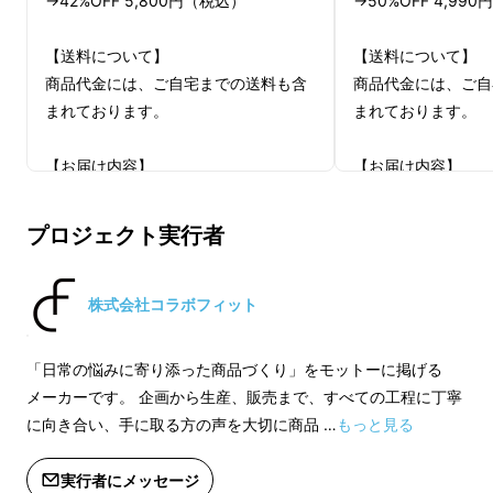
→42%OFF 5,800円（税込）
→50%OFF 4,99
【送料について】
【送料について】
商品代金には、ご自宅までの送料も含
商品代金には、ご自
まれております。
まれております。
【お届け内容】
【お届け内容】
・爪切り本体×1個
・爪切り本体×1個
プロジェクト実行者
【注意事項】
【注意事項】
ご注文状況、使用部材の供給状況、製
ご注文状況、使用部
造工程上、自然災害の都合等により出
造工程上、自然災害
株式会社コラボフィット
荷時期が遅れる場合がありますのでご
荷時期が遅れる場合
了承ください。デザイン・仕様は、変
了承ください。デザ
「日常の悩みに寄り添った商品づくり」をモットーに掲げる
更になる可能性もございます。ご了承
更になる可能性もご
メーカーです。 企画から生産、販売まで、すべての工程に丁寧
ください。
ください。
に向き合い、手に取る方の声を大切に商品 …
もっと見る
そんな私に、娘が教えてくれた。
※適格請求書発行事業者登録番号：あ
※適格請求書発行事
実行者にメッセージ