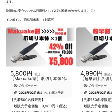
ます。
決済時に安心システム利用料として2.2%(税抜)がかかります。
インボイス（適格請求書）：対応可
夕食のあと、妻にそう指摘されて初め
て気づく。
5,800円
4,990円
「確かに、伸びてるな……」
(税込)
(税込)
【Makuake割】爪切り本体1個
【超早割】爪切
のサポーター
のサポーター
60代になってからというもの、
足の
2026年02月末
までにお届け予定
2026年02月末
爪を切るのがすっかり面倒になった。
【先着500名様限定】
【先着150名様限定
お腹が出て
、
体も硬くて
、
足まで手が
一般販売予定価格 9,980円（税込）
一般販売予定価格 9
届きにくい。