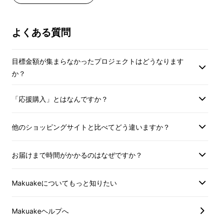
り
り
（適格請求書発行事業者登録番号の記
（適格請求書発行事
載のあるインボイスが必要な場合は、
載のあるインボイス
よくある質問
Makuakeメッセージにて実行者に直接
Makuakeメッセ
お問合せください）
お問合せください）
目標金額が集まらなかったプロジェクトはどうなります
※登録番号：T5011001142866
※登録番号：T50110
か？
インボイス（適格請求書）：対応可
インボイス（適格請
「応援購入」とはなんですか？
他のショッピングサイトと比べてどう違いますか？
お届けまで時間がかかるのはなぜですか？
その一言に、ハッとした。
Makuakeについてもっと知りたい
Makuakeヘルプへ